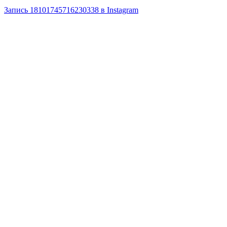
Запись 18101745716230338 в Instagram