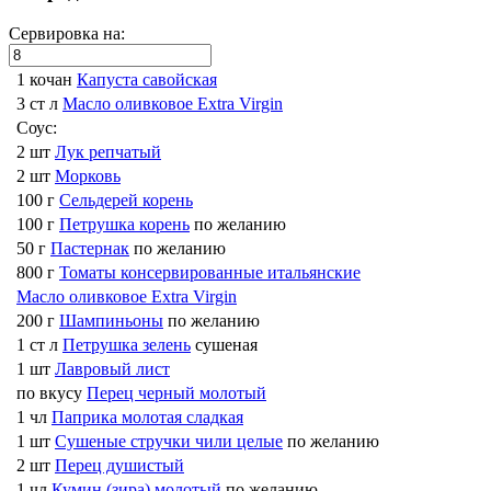
Сервировка на:
1 кочан
Капуста савойская
3 ст л
Масло оливковое Extra Virgin
Соус:
2 шт
Лук репчатый
2 шт
Морковь
100 г
Сельдерей корень
100 г
Петрушка корень
по желанию
50 г
Пастернак
по желанию
800 г
Томаты консервированные итальянские
Масло оливковое Extra Virgin
200 г
Шампиньоны
по желанию
1 ст л
Петрушка зелень
сушеная
1 шт
Лавровый лист
по вкусу
Перец черный молотый
1 чл
Паприка молотая сладкая
1 шт
Сушеные стручки чили целые
по желанию
2 шт
Перец душистый
1 чл
Кумин (зира) молотый
по желанию