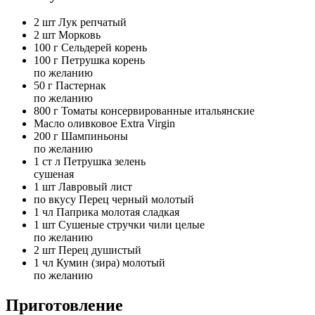
2 шт
Лук репчатый
2 шт
Морковь
100 г
Сельдерей корень
100 г
Петрушка корень
по желанию
50 г
Пастернак
по желанию
800 г
Томаты консервированные итальянские
Масло оливковое Extra Virgin
200 г
Шампиньоны
по желанию
1 ст л
Петрушка зелень
сушеная
1 шт
Лавровый лист
по вкусу
Перец черный молотый
1 чл
Паприка молотая сладкая
1 шт
Сушеные стручки чили целые
по желанию
2 шт
Перец душистый
1 чл
Кумин (зира) молотый
по желанию
Приготовление