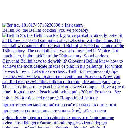
Bellini⁠ So, the Bellini cocktail, you’ve probably