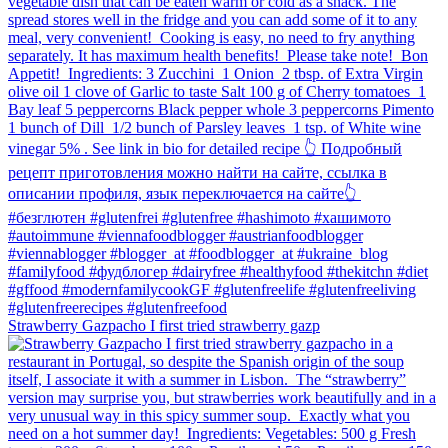
Strawberry Gazpacho⁠ I first tried strawberry gazp