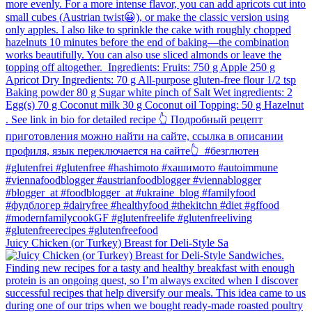
Juicy Chicken (or Turkey) Breast for Deli-Style Sa