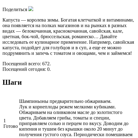
Поделиться
Капуста — королева зимы. Богатая клетчаткой и витаминами,
она появляется на полках магазинов и на рынках в разных
видах — белокочанная, краснокочанная, савойская, кале,
цветная, бок-чой, брюссельская, романеско… Давайте
исследовать ее кулинарное применение. Например, савойская
капуста, подойдет для голубцов и в суп, а еще ее можно
подрумянить и запечь с томатом и овощами, чем и займемся!
Посещений всего: 672.
Посещений сегодня: 0.
Шаги
Шампиньоны предварительно обжариваем.
Лук и корнеплоды режем мелкими кубиками.
Обжариваем на оливковом масле до золотистого
цвета. Добавляем грибы, томаты и специи,
1
приправляем солью и перцем по вкусу. Доводим до
Готово
кипения и тушим без крышки около 20 минут до
получения густого соуса. Периодически помешиваем