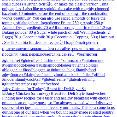
Juicy Chicken (or Turkey) Breast for Deli-Style Sa