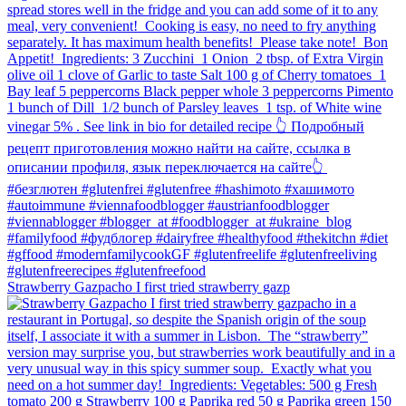
Strawberry Gazpacho⁠ I first tried strawberry gazp