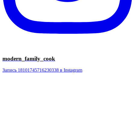
modern_family_cook
Запись 18101745716230338 в Instagram