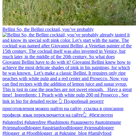
Bellini⁠ So, the Bellini cocktail, you’ve probably