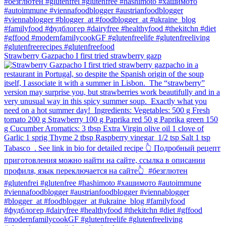
Strawberry Gazpacho⁠ I first tried strawberry gazp