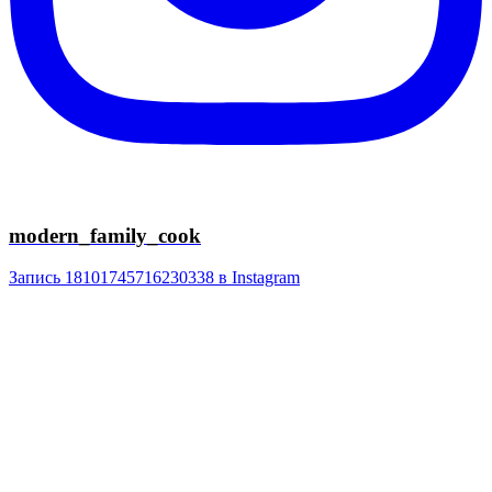
modern_family_cook
Запись 18101745716230338 в Instagram