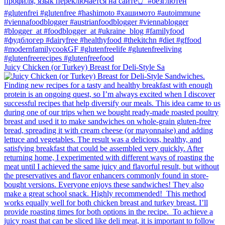
Juicy Chicken (or Turkey) Breast for Deli-Style Sa