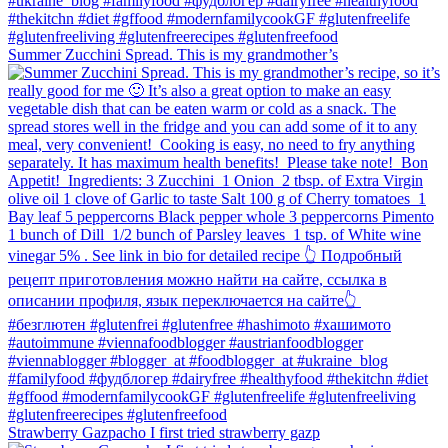
Summer Zucchini Spread.⁠ This is my grandmother’s
Strawberry Gazpacho⁠ I first tried strawberry gazp