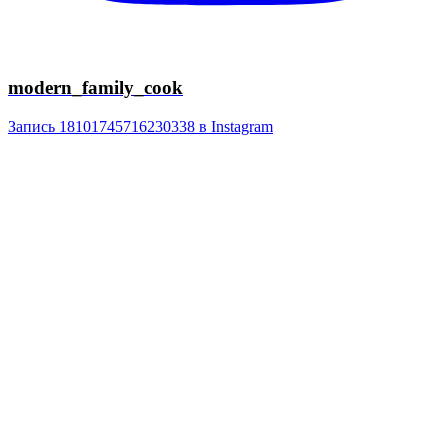
modern_family_cook
Запись 18101745716230338 в Instagram