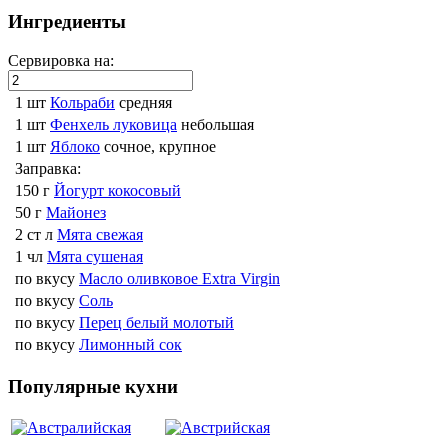
Ингредиенты
Сервировка на:
1 шт
Кольраби
средняя
1 шт
Фенхель луковица
небольшая
1 шт
Яблоко
сочное, крупное
Заправка:
150 г
Йогурт кокосовый
50 г
Майонез
2 ст л
Мята свежая
1 чл
Мята сушеная
по вкусу
Масло оливковое Extra Virgin
по вкусу
Соль
по вкусу
Перец белый молотый
по вкусу
Лимонный сок
Популярные кухни