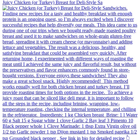
Juicy Chicken (or Turkey) Breast for Deli-Style Sa