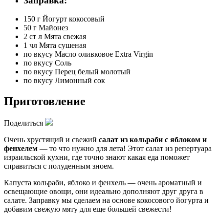
Заправка:
150 г
Йогурт кокосовый
50 г
Майонез
2 ст л
Мята свежая
1 чл
Мята сушеная
по вкусу
Масло оливковое Extra Virgin
по вкусу
Соль
по вкусу
Перец белый молотый
по вкусу
Лимонный сок
Приготовление
Поделиться
Очень хрустящий и свежий
салат из кольраби с яблоком и
фенхелем
— то что нужно для лета! Этот салат из репертуара
израильской кухни, где точно знают какая еда поможет
справиться с полуденным зноем.
Капуста кольраби, яблоко и фенхель — очень ароматный и
освещающие овощи, они идеально дополняют друг друга в
салате. Заправку мы сделаем на основе кокосового йогурта и
добавим свежую мяту для еще большей свежести!