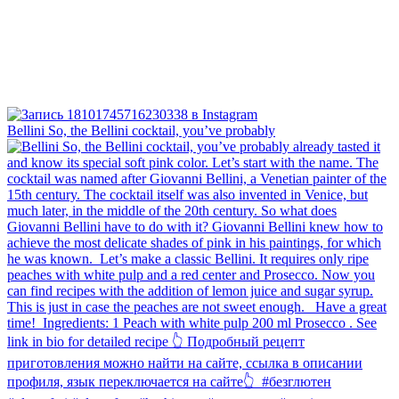
Bellini⁠ So, the Bellini cocktail, you’ve probably