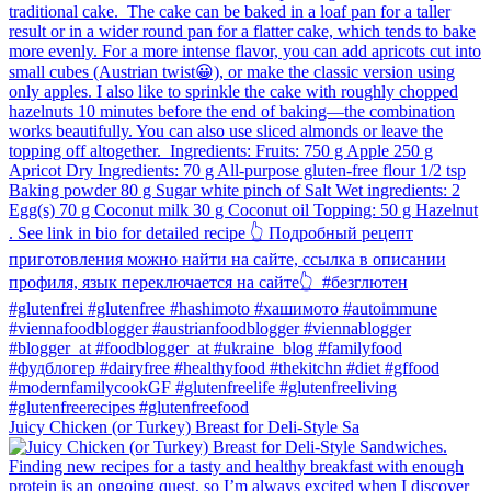
Juicy Chicken (or Turkey) Breast for Deli-Style Sa