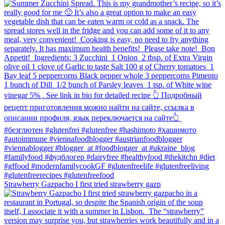
Strawberry Gazpacho⁠ I first tried strawberry gazp