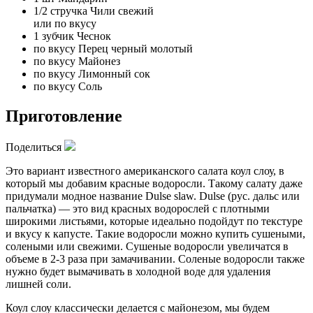
1/2 стручка
Чили свежий
или по вкусу
1 зубчик
Чеснок
по вкусу
Перец черный молотый
по вкусу
Майонез
по вкусу
Лимонный сок
по вкусу
Соль
Приготовление
Поделиться
Это вариант
известного
американского салата коул слоу, в
который мы добавим красные водоросли. Такому салату даже
придумали модное название Dulse slaw. Dulse (рус. дальс или
пальчатка) — это вид красных водорослей с плотными
широкими листьями, которые идеально подойдут по текстуре
и вкусу к капусте. Такие водоросли можно купить сушеными,
солеными или свежими. Сушеные водоросли увеличатся в
объеме в 2-3 раза при замачивании. Соленые водоросли также
нужно будет вымачивать в холодной воде для удаления
лишней соли.
Коул слоу классически делается с майонезом, мы будем