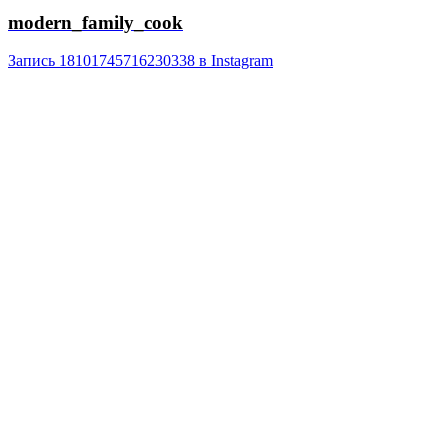
modern_family_cook
Запись 18101745716230338 в Instagram