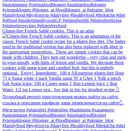
Gluten-free French Sablé cookies.⁠ This is an adap