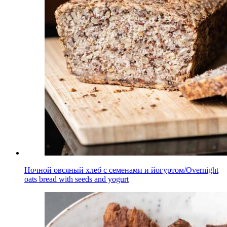
Ночной овсяный хлеб с семенами и йогуртом/Overnight
oats bread with seeds and yogurt