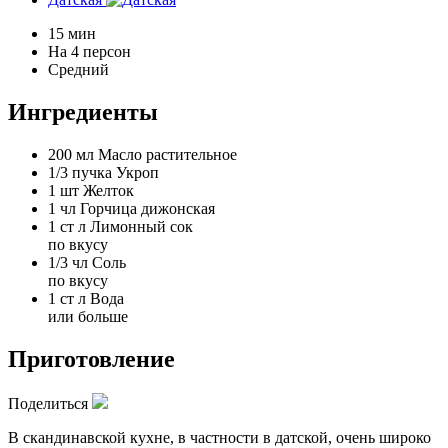
15 мин
На 4 персон
Средний
Ингредиенты
200 мл
Масло растительное
1/3 пучка
Укроп
1 шт
Желток
1 чл
Горчица дижонская
1 ст л
Лимонный сок
по вкусу
1/3 чл
Соль
по вкусу
1 ст л
Вода
или больше
Приготовление
Поделиться
В скандинавской кухне, в частности в датской, очень широко