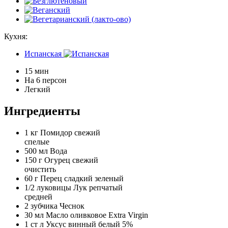
Кухня:
Испанская
15 мин
На 6 персон
Легкий
Ингредиенты
1 кг
Помидор свежий
спелые
500 мл
Вода
150 г
Огурец свежий
очистить
60 г
Перец сладкий зеленый
1/2 луковицы
Лук репчатый
средней
2 зубчика
Чеснок
30 мл
Масло оливковое Extra Virgin
1 ст л
Уксус винный белый 5%