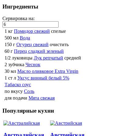
Ингредиенты
Сервировка на:
1 кг
Помидор свежий
спелые
500 мл
Вода
150 г
Огурец свежий
очистить
60 г
Перец сладкий зеленый
1/2 луковицы
Лук репчатый
средней
2 зубчика
Чеснок
30 мл
Масло оливковое Extra Virgin
1 ст л
Уксус винный белый 5%
Табаско соус
по вкусу
Соль
для подачи
Мята свежая
Популярные кухни
Австралийская
Австрийская