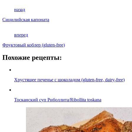
назад
Сицилийская капоната
вперед
Фруктовый коблер (gluten-free)
Похожие рецепты:
Хрустящее печенье с шоколадом (gluten-free, dairy-free)
Тосканский суп Риболлита/Ribollita toskana