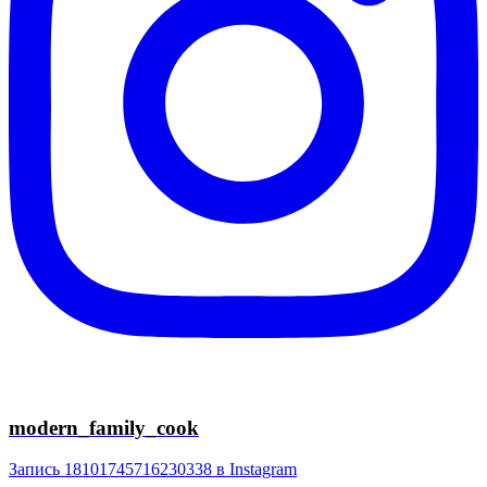
modern_family_cook
Запись 18101745716230338 в Instagram