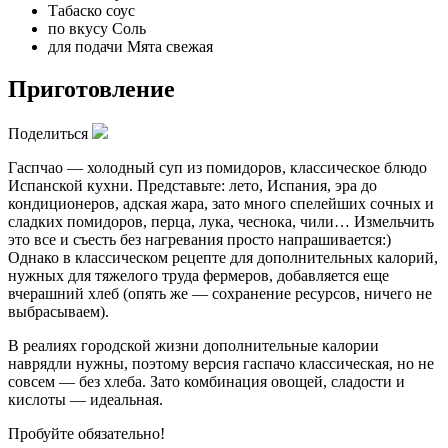
Табаско соус
по вкусу
Соль
для подачи
Мята свежая
Приготовление
Поделиться
Гаспчао — холодный суп из помидоров, классическое блюдо
Испанской кухни. Представьте: лето, Испания, эра до
кондиционеров, адская жара, зато много спелейших сочных и
сладких помидоров, перца, лука, чеснока, чили… Измельчить
это все и съесть без нагревания просто напрашивается:)
Однако в классическом рецепте для дополнительных калорий,
нужных для тяжелого труда фермеров, добавляется еще
вчерашний хлеб (опять же — сохранение ресурсов, ничего не
выбрасываем).
В реалиях городской жизни дополнительные калории
наврядли нужны, поэтому версия гаспачо классическая, но не
совсем — без хлеба. Зато комбинация овощей, сладости и
кислоты — идеальная.
Пробуйте обязательно!