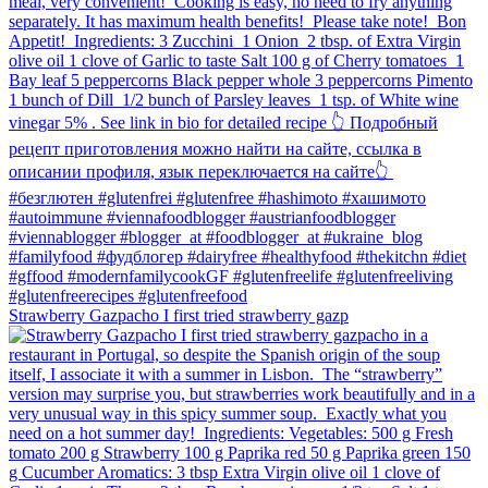
Strawberry Gazpacho⁠ I first tried strawberry gazp