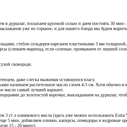
м в дуршлаг, посыпаем крупной солью и даем постоять 30 мин - 
 баклажанов уже не горькие, н для нашего блюда мы будем жарит
льцами, стебли сельдерея нарезаем пластинками 3 мм толщиной
ерсы (сливаем маринад, если соленые, промываем от лишней сол
сухой сковороде.
тенцем, даже слегка выжимая оставшуюся влагу.
ами наливаем растительное масло слоем 4-5 см. Хотя обычно я
вое масло самый лучший вариант.
порциями до золотистой корочки, выкладываем на дуршлаг, что
 3 ст л оливкового масла (здесь уже можно использовать Extra V
 еще 5 мин, добавляем оливки, каперсы, помидоры и кедровые о
гне 15 - 20 минут.