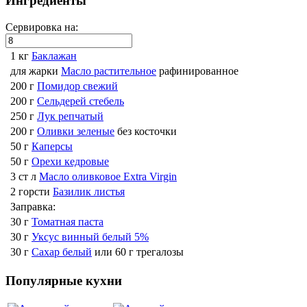
Ингредиенты
Сервировка на:
1 кг
Баклажан
для жарки
Масло растительное
рафинированное
200 г
Помидор свежий
200 г
Сельдерей стебель
250 г
Лук репчатый
200 г
Оливки зеленые
без косточки
50 г
Каперсы
50 г
Орехи кедровые
3 ст л
Масло оливковое Extra Virgin
2 горсти
Базилик листья
Заправка:
30 г
Томатная паста
30 г
Уксус винный белый 5%
30 г
Сахар белый
или 60 г трегалозы
Популярные кухни