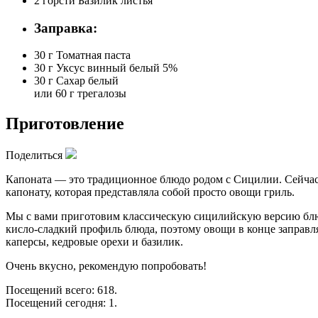
2 горсти
Базилик листья
Заправка:
30 г
Томатная паста
30 г
Уксус винный белый 5%
30 г
Сахар белый
или 60 г трегалозы
Приготовление
Поделиться
Капоната — это традиционное блюдо родом с Сицилии. Сейчас 
капонату, которая представляла собой просто овощи гриль.
Мы с вами приготовим классическую сицилийскую версию блюда
кисло-сладкий профиль блюда, поэтому овощи в конце заправл
каперсы, кедровые орехи и базилик.
Очень вкусно, рекомендую попробовать!
Посещений всего: 618.
Посещений сегодня: 1.