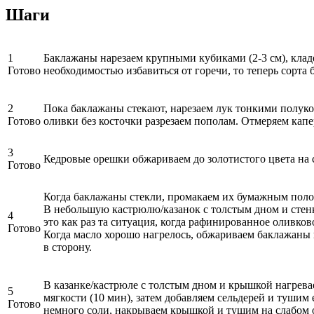
Шаги
1
Баклажаны нарезаем крупными кубиками (2-3 см), кладе
Готово
необходимостью избавиться от горечи, то теперь сорта
2
Пока баклажаны стекают, нарезаем лук тонкими полуко
Готово
оливки без косточки разрезаем пополам. Отмеряем кап
3
Кедровые орешки обжариваем до золотистого цвета на 
Готово
Когда баклажаны стекли, промакаем их бумажным поло
В небольшую кастрюлю/казанок с толстым дном и стенк
4
это как раз та ситуация, когда рафинированное оливко
Готово
Когда масло хорошо нагрелось, обжариваем баклажаны 
в сторону.
В казанке/кастрюле с толстым дном и крышкой нагреваем
5
мягкости (10 мин), затем добавляем сельдерей и тушим
Готово
немного соли, накрываем крышкой и тушим на слабом о