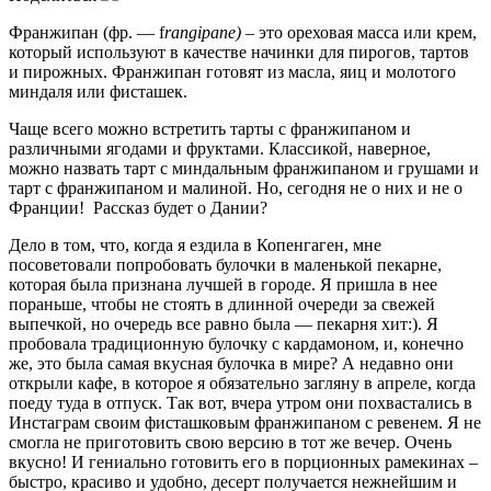
Франжипан (фр. — f
rangipane
)
– это ореховая масса или крем,
который используют в качестве начинки для пирогов, тартов
и пирожных. Франжипан готовят из масла, яиц и молотого
миндаля или фисташек.
Чаще всего можно встретить тарты с франжипаном и
различными ягодами и фруктами. Классикой, наверное,
можно назвать тарт с миндальным франжипаном и грушами и
тарт с франжипаном и малиной. Но, сегодня не о них и не о
Франции! Рассказ будет о Дании?
Дело в том, что, когда я ездила в Копенгаген, мне
посоветовали попробовать булочки в маленькой пекарне,
которая была признана лучшей в городе. Я пришла в нее
пораньше, чтобы не стоять в длинной очереди за свежей
выпечкой, но очередь все равно была — пекарня хит:). Я
пробовала традиционную булочку с кардамоном, и, конечно
же, это была самая вкусная булочка в мире? А недавно они
открыли кафе, в которое я обязательно загляну в апреле, когда
поеду туда в отпуск. Так вот, вчера утром они похвастались в
Инстаграм своим фисташковым франжипаном с ревенем. Я не
смогла не приготовить свою версию в тот же вечер. Очень
вкусно! И гениально готовить его в порционных рамекинах –
быстро, красиво и удобно, десерт получается нежнейшим и