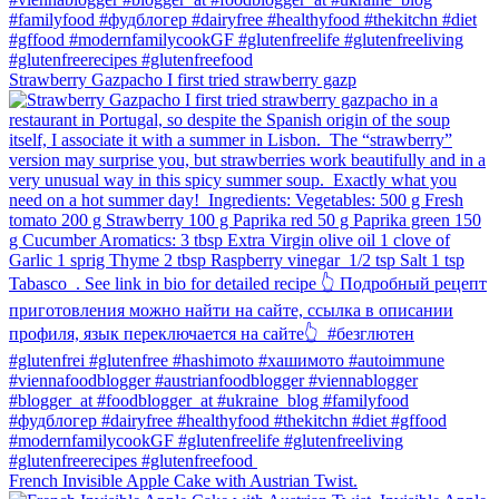
Strawberry Gazpacho⁠ I first tried strawberry gazp
French Invisible Apple Cake with Austrian Twist.⁠