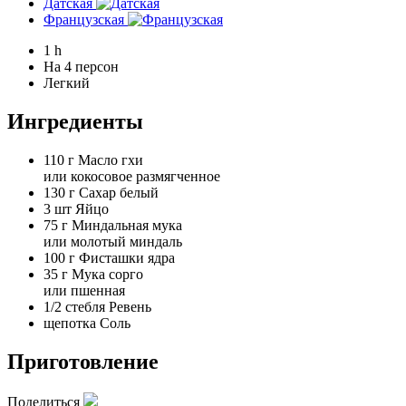
Датская
Французская
1 h
На 4 персон
Легкий
Ингредиенты
110 г
Масло гхи
или кокосовое размягченное
130 г
Сахар белый
3 шт
Яйцо
75 г
Миндальная мука
или молотый миндаль
100 г
Фисташки ядра
35 г
Мука сорго
или пшенная
1/2 стебля
Ревень
щепотка
Соль
Приготовление
Поделиться