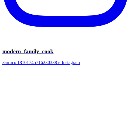
modern_family_cook
Запись 18101745716230338 в Instagram