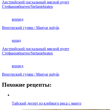
Австрийский пасхальный мясной рулет
Стефаниябратен/Stefaniebraten
вперед
Венгерский гуляш / Magyar gulyás
назад
Австрийский пасхальный мясной рулет
Стефаниябратен/Stefaniebraten
вперед
Венгерский гуляш / Magyar gulyás
Похожие рецепты:
Тайский десерт из клейкого риса с манго