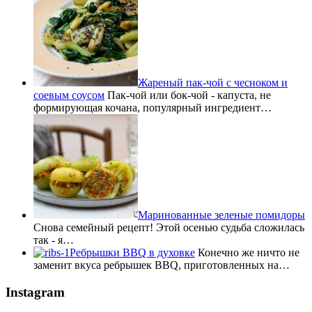
Жареный пак-чой с чесноком и
соевым соусом
Пак-чой или бок-чой - капуста, не
формирующая кочана, популярный ингредиент…
Маринованные зеленые помидоры
Снова семейный рецепт! Этой осенью судьба сложилась
так - я…
Ребрышки BBQ в духовке
Конечно же ничто не
заменит вкуса ребрышек BBQ, приготовленных на…
Instagram