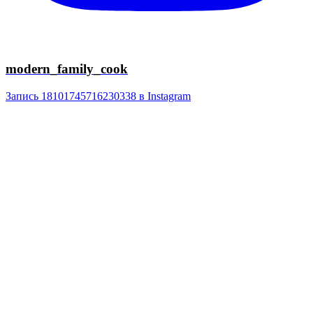
modern_family_cook
Запись 18101745716230338 в Instagram