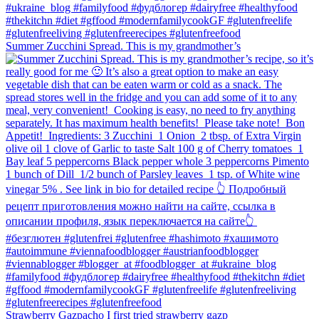
Summer Zucchini Spread.⁠ This is my grandmother’s
Strawberry Gazpacho⁠ I first tried strawberry gazp