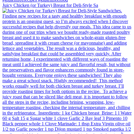
Juicy Chicken (or Turkey) Breast for Deli-Style Sa