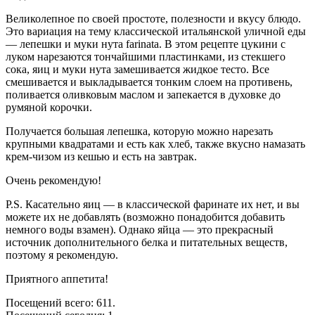
Великолепное по своей простоте, полезности и вкусу блюдо.
Это вариация на тему классической итальянской уличной еды
— лепешки и муки нута farinata. В этом рецепте цукини с
луком нарезаются тончайшими пластинками, из стекшего
сока, яиц и муки нута замешивается жидкое тесто. Все
смешивается и выкладывается тонким слоем на противень,
поливается оливковым маслом и запекается в духовке до
румяной корочки.
Получается большая лепешка, которую можно нарезать
крупными квадратами и есть как хлеб, также вкусно намазать
крем-чизом из кешью и есть на завтрак.
Очень рекомендую!
P.S. Касательно яиц — в классической фаринате их нет, и вы
можете их не добавлять (возможно понадобится добавить
немного воды взамен). Однако яйца — это прекрасный
источник дополнительного белка и питательных веществ,
поэтому я рекомендую.
Приятного аппетита!
Посещений всего: 611.