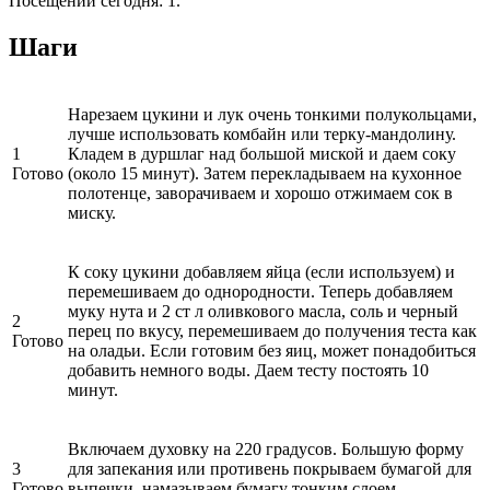
Посещений сегодня: 1.
Шаги
Нарезаем цукини и лук очень тонкими полукольцами,
лучше использовать комбайн или терку-мандолину.
1
Кладем в дуршлаг над большой миской и даем соку
Готово
(около 15 минут). Затем перекладываем на кухонное
полотенце, заворачиваем и хорошо отжимаем сок в
миску.
К соку цукини добавляем яйца (если используем) и
перемешиваем до однородности. Теперь добавляем
муку нута и 2 ст л оливкового масла, соль и черный
2
перец по вкусу, перемешиваем до получения теста как
Готово
на оладьи. Если готовим без яиц, может понадобиться
добавить немного воды. Даем тесту постоять 10
минут.
Включаем духовку на 220 градусов. Большую форму
3
для запекания или противень покрываем бумагой для
Готово
выпечки, намазываем бумагу тонким слоем