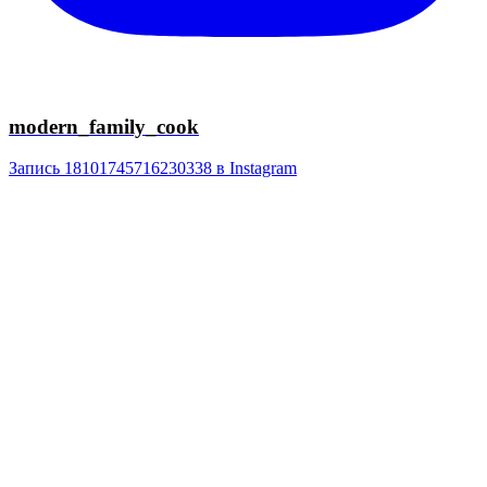
modern_family_cook
Запись 18101745716230338 в Instagram