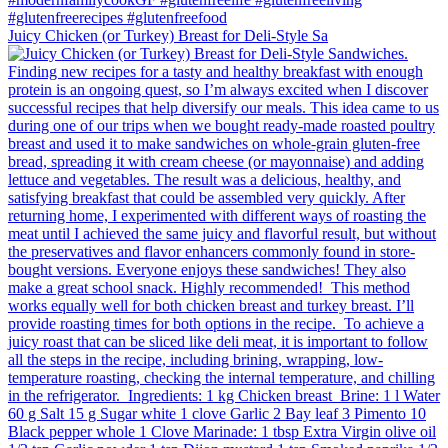
Juicy Chicken (or Turkey) Breast for Deli-Style Sa