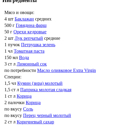
Ингредиенты
Мясо и овощи:
4 шт
Баклажан
средних
500 г
Говядина фарш
50 г
Орехи кедровые
2 шт
Лук репчатый
средние
1 пучок
Петрушка зелень
1 чл
Томатная паста
150 мл
Вода
3 ст л
Лимонный сок
по потребности
Масло оливковое Extra Virgin
Специи:
1,5 чл
Кумин (зира) молотый
1,5 ст л
Паприка молотая сладкая
1 ст л
Корица
2 палочки
Корица
по вкусу
Соль
по вкусу
Перец черный молотый
2 ст л
Коричневый сахар