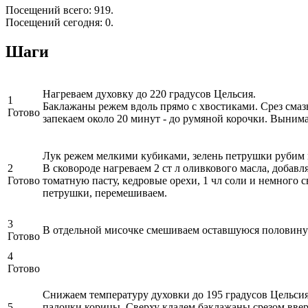
Посещений всего: 919.
Посещений сегодня: 0.
Шаги
Нагреваем духовку до 220 градусов Цельсия.
1
Баклажаны режем вдоль прямо с хвостиками. Срез сма
Готово
запекаем около 20 минут - до румяной корочки. Вынима
Лук режем мелкими кубиками, зелень петрушки рубим
2
В сковороде нагреваем 2 ст л оливкового масла, добав
Готово
томатную пасту, кедровые орехи, 1 чл соли и немного 
петрушки, перемешиваем.
3
В отдельной мисочке смешиваем оставшуюся половину м
Готово
4
Готово
Снижаем температуру духовки до 195 градусов Цельсия
5
палочки корицы. Сверху кладем баклажаны срезом вве