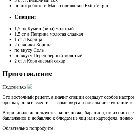
3 ст л
Лимонный сок
по потребности
Масло оливковое Extra Virgin
Специи:
1,5 чл
Кумин (зира) молотый
1,5 ст л
Паприка молотая сладкая
1 ст л
Корица
2 палочки
Корица
по вкусу
Соль
по вкусу
Перец черный молотый
2 ст л
Коричневый сахар
Приготовление
Поделиться
Это восточный рецепт, а значит специи создадут особое настр
орешки, но все вместе — взрыв вкуса и идеальное сочетание т
В оригинале используется, конечно же, баранина, но из нас ее 
баклажанов и добавляю к блюдам из яиц или картофеля, подаю 
Обязательно попробуйте!