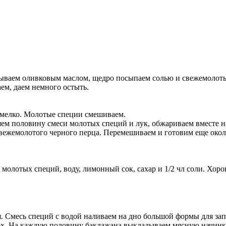
зываем оливковым маслом, щедро посыпаем солью и свежемолот
ем, даем немного остыть.
 мелко. Молотые специи смешиваем.
ляем половину смеси молотых специй и лук, обжариваем вместе н
свежемолотого черного перца. Перемешиваем и готовим еще около
олотых специй, воду, лимонный сок, сахар и 1/2 чл соли. Хор
. Смесь специй с водой наливаем на дно большой формы для зап
рх. На каждую половину баклажана выкладываем мясную начинку