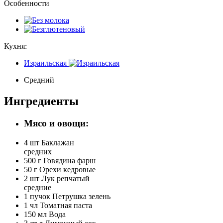
Особенности
Кухня:
Израильская
Средний
Ингредиенты
Мясо и овощи:
4 шт
Баклажан
средних
500 г
Говядина фарш
50 г
Орехи кедровые
2 шт
Лук репчатый
средние
1 пучок
Петрушка зелень
1 чл
Томатная паста
150 мл
Вода