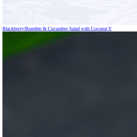
Blackberry/Bramble & Cucumber Salad with Coconut Y