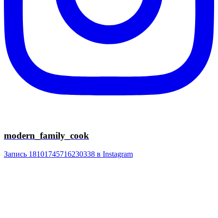
modern_family_cook
Запись 18101745716230338 в Instagram