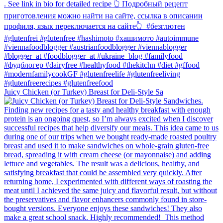
Juicy Chicken (or Turkey) Breast for Deli-Style Sa