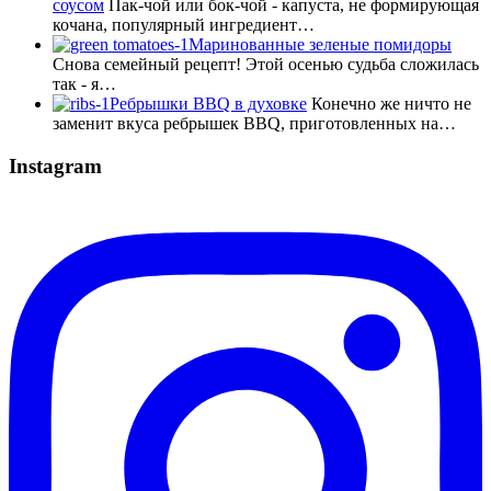
соусом
Пак-чой или бок-чой - капуста, не формирующая
кочана, популярный ингредиент…
Маринованные зеленые помидоры
Снова семейный рецепт! Этой осенью судьба сложилась
так - я…
Ребрышки BBQ в духовке
Конечно же ничто не
заменит вкуса ребрышек BBQ, приготовленных на…
Instagram