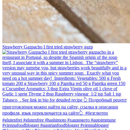
Strawberry Gazpacho⁠ I first tried strawberry gazp