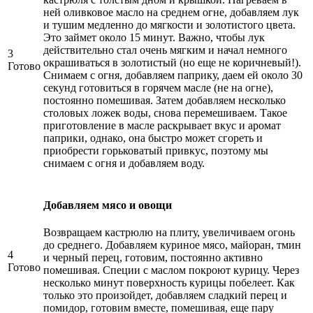
ней оливковое масло на среднем огне, добавляем лук
и тушим медленно до мягкости и золотистого цвета.
Это займет около 15 минут. Важно, чтобы лук
действительно стал очень мягким и начал немного
3
окрашиваться в золотистый (но еще не коричневый!).
Готово
Снимаем с огня, добавляем паприку, даем ей около 30
секунд готовиться в горячем масле (не на огне),
постоянно помешивая. Затем добавляем несколько
столовых ложек воды, снова перемешиваем. Такое
приготовление в масле раскрывает вкус и аромат
паприки, однако, она быстро может сгореть и
приобрести горьковатый привкус, поэтому мы
снимаем с огня и добавляем воду.
Добавляем мясо и овощи
Возвращаем кастрюлю на плиту, увеличиваем огонь
до среднего. Добавляем куриное мясо, майоран, тмин
4
и черный перец, готовим, постоянно активно
Готово
помешивая. Специи с маслом покроют курицу. Через
несколько минут поверхность курицы побелеет. Как
только это произойдет, добавляем сладкий перец и
помидор, готовим вместе, помешивая, еще пару