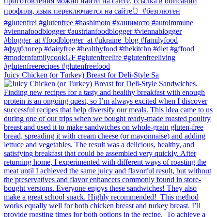
Juicy Chicken (or Turkey) Breast for Deli-Style Sa