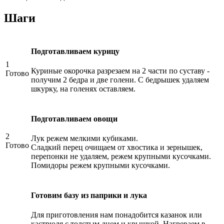
Шаги
Подготавливаем курицу
1
Куриные окорочка разрезаем на 2 части по суставу -
Готово
получим 2 бедра и две голени. С бедрышек удаляем
шкурку, на голенях оставляем.
Подготавливаем овощи
2
Лук режем мелкими кубиками.
Готово
Сладкий перец очищаем от хвостика и зернышек,
перепонки не удаляем, режем крупными кусочками.
Помидоры режем крупными кусочками.
Готовим базу из паприки и лука
Для приготовления нам понадобится казанок или
кастрюля с толстым дном и крышкой. Нагреваем в