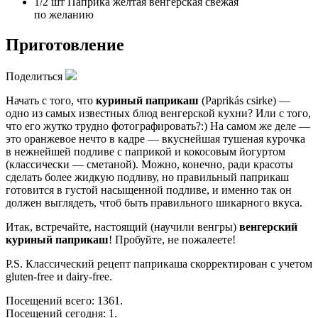
1/2 шт
Паприка желтая венгерская свежая
по желанию
Приготовление
Поделиться
Начать с того, что
куриный паприкаш
(Paprikás csirke) —
одно из самых известных блюд венгерской кухни? Или с того,
что его жутко трудно фотографировать?:) На самом же деле —
это оранжевое нечто в кадре — вкуснейшая тушеная курочка
в нежнейшей подливе с паприкой и кокосовым йогуртом
(классически — сметаной). Можно, конечно, ради красоты
сделать более жидкую подливу, но правильный паприкаш
готовится в густой насыщенной подливе, и именно так он
должен выглядеть, чтоб быть правильного шикарного вкуса.
Итак, встречайте, настоящий (научили венгры)
венгерский
куриный паприкаш
! Пробуйте, не пожалеете!
P.S. Классический рецепт паприкаша скорректирован с учетом
gluten-free и dairy-free.
Посещений всего: 1361.
Посещений сегодня: 1.