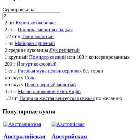
Сервировка на:
2 шт
Куриные окорочка
2 ст л
Паприка молотая сладкая
1/2 ст л
Тмин молотый
1 чл
Майоран сушеный
2 средние луковицы
Лук репчатый
1 крупный
Помидор свежий
или 100 г консервированных
200 г
Йогурт кокосовый
1 ст л
Рисовая мука цельнозерновая
без горки
по вкусу
Соль
по вкусу
Перец черный молотый
3 ст л
Масло оливковое Extra Virgin
1/2 шт
Паприка желтая венгерская свежая
по желанию
Популярные кухни
Австралийская
Австрийская