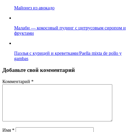
Майонез из авокадо
Малаби — кокосовый пудинг с цитрусовым сиропом и
фруктами
Паэлья с курицей и креветками/Paella mixta de pollo y
gambas
Добавьте свой комментарий
Комментарий
*
Имя
*