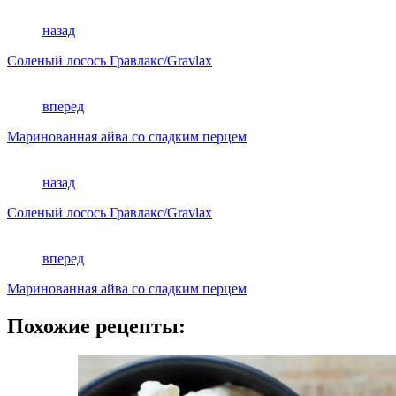
назад
Соленый лосось Гравлакс/Gravlax
вперед
Маринованная айва со сладким перцем
назад
Соленый лосось Гравлакс/Gravlax
вперед
Маринованная айва со сладким перцем
Похожие рецепты: