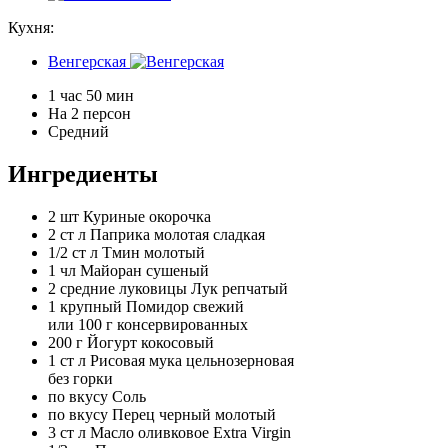
Кухня:
Венгерская
1 час 50 мин
На 2 персон
Средний
Ингредиенты
2 шт
Куриные окорочка
2 ст л
Паприка молотая сладкая
1/2 ст л
Тмин молотый
1 чл
Майоран сушеный
2 средние луковицы
Лук репчатый
1 крупный
Помидор свежий
или 100 г консервированных
200 г
Йогурт кокосовый
1 ст л
Рисовая мука цельнозерновая
без горки
по вкусу
Соль
по вкусу
Перец черный молотый
3 ст л
Масло оливковое Extra Virgin