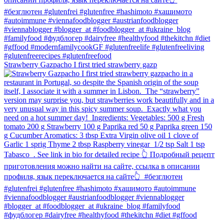
Strawberry Gazpacho⁠ I first tried strawberry gazp