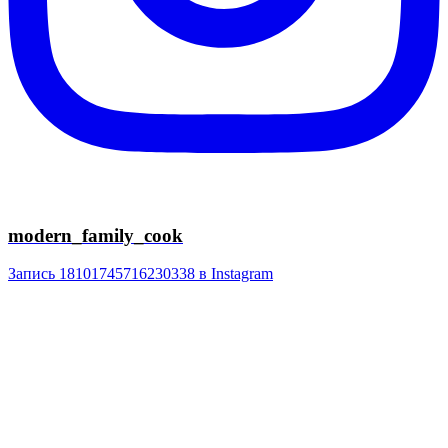
modern_family_cook
Запись 18101745716230338 в Instagram