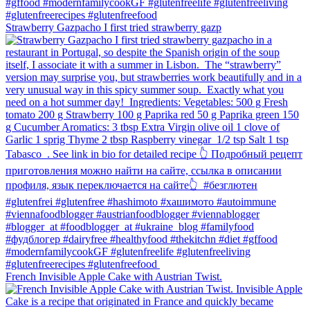
Strawberry Gazpacho⁠ I first tried strawberry gazp
French Invisible Apple Cake with Austrian Twist.⁠