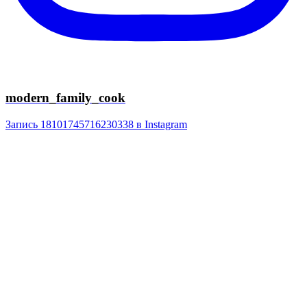
modern_family_cook
Запись 18101745716230338 в Instagram