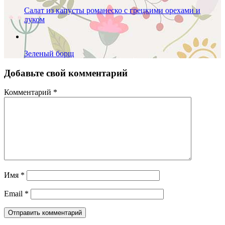
Салат из капусты романеско с грецкими орехами и
луком
Зеленый борщ
Добавьте свой комментарий
Комментарий
*
Имя
*
Email
*