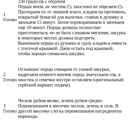
230 градусов с обдувом.
Перцы моем, не чистим (!), хвостики не обрезаем (!).
Протираем их от лишней влаги, кладем на противень,
1
покрытый бумагой для выпечки, ставим в духовку и
Готово
запекаем 15 минут. Затем переворачиваем и запекаем
еще 10 минут. Перцы должны полностью
приготовиться, но не быть слишком мягкими, шкурка
в некоторых местах должна подгореть.
Вынимаем перцы из духовки и сразу кладем в емкость
с плотной крышкой. Даем остыть под крышкой,
чтобы хорошо снималась шкурка.
Остывшие перцы очищаем от тонкой шкурки,
2
надрезаем немного кончик перца, выпускаем сок, а
Готово
хвостик и семечки внутри оставляем (оригинальный
сербский вариант подачи).
Чеснок рубим мелко, зелень рубим средне.
3
Перемешиваем в мисочке чеснок, зелень и соль. В
Готово
другой мисочке слегка перемешиваем ингредиенты
маринада.