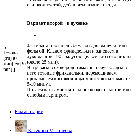
слишком густой, добавляем немного воды.
Вариант второй - в духовке
Застилаем противень бумагой для выпечки или
5
фольгой. Кладем фрикадельки и запекаем в
Готово
духовке при 190 градусов Цельсия до готовности
[:ru]30
(около 25 мин).
мин[:en]30
Нагреваем в сковороде томатный соус кладем в
min[:]
него готовые фрикадельки, перемешиваем,
прикрываем крышкой и даем потушиться вместе
5-10 минут.
Подаем как самостоятельное блюдо, с пастой или
с любым гарниром.
Комментарии
Катерина Мазникова