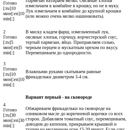
Пармезан натираем мелко. Овсяные хлопья
Готово
измельчаем в комбайне в крошку, но не в муку.
[:ru]10
Лук измельчаем в комбайне до крупной крошки
мин[:en]10
(или можно очень мелко нашинковать).
min[:]
2
В миску кладем фарш, измельченный лук,
Готово
овсяные хлопья, горчицу, ворчестерский соус,
[:ru]5
тертый пармезан, яйцо. Приправляем солью,
мин[:en]5
черным перцем и мускатным орехом по вкусу.
min[:]
Перемешиваем до однородности.
3
Готово
Влажными руками скатываем равные
[:ru]10
фрикадельки диаметром 3-4 см.
мин[:en]10
min[:]
Вариант первый - на сковороде
4
Обжариваем фрикадельки на сковороде на
Готово
оливковом масле до коричневой корочки со всех
[:ru]30
сторон. Добавляем томатный соус, перемешиваем,
мин[:en]30
доводим до кипения, прикрываем крышкой и
min[:]
тушим на медленном огне 15-20 минут. Если соус