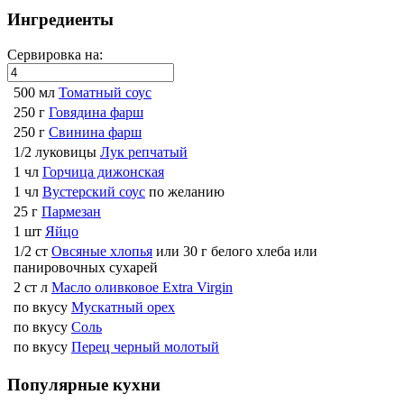
Ингредиенты
Сервировка на:
500 мл
Томатный соус
250 г
Говядина фарш
250 г
Свинина фарш
1/2 луковицы
Лук репчатый
1 чл
Горчица дижонская
1 чл
Вустерский соус
по желанию
25 г
Пармезан
1 шт
Яйцо
1/2 ст
Овсяные хлопья
или 30 г белого хлеба или
панировочных сухарей
2 ст л
Масло оливковое Extra Virgin
по вкусу
Мускатный орех
по вкусу
Соль
по вкусу
Перец черный молотый
Популярные кухни