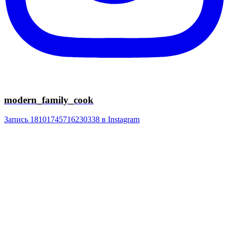
modern_family_cook
Запись 18101745716230338 в Instagram