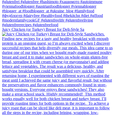
Juicy Chicken (or Turkey) Breast for Deli-Style Sa