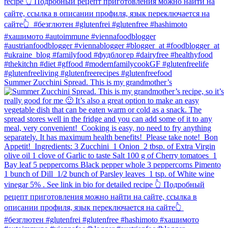
Summer Zucchini Spread.⁠ This is my grandmother’s