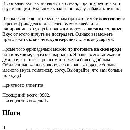
В фрикадельки мы добавим пармезан, горчицу, вустерский
соус и специи. Вы также можете по вкусу добавить зелень.
Чтобы было еще интереснее, мы приготовим
безглютеновую
версию фрикаделек, для этого вместо хлеба или
панировочных сухарей положим молотые
овсяные хлопья
.
Вкус от этого ничуть не пострадает. Однако вы можете
приготовить
классическую версию
с хлебом/сухарями.
Кроме того фрикадельки можно приготовить
на сковороде
или
в духовке
, я дам оба варианта. Я чаще всего запекаю в
духовке, т.к. этот вариант мне кажется более удобным.
Обжаренные же на сковороде фрикадельки дадут больше
мясного вкуса томатному соусу. Выбирайте, что вам больше
по вкусу!
Приятного аппетита!
Посещений всего: 3902.
Посещений сегодня: 1.
Шаги
1