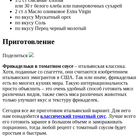
1/2 ст
Овсяные хлопья
или 30 г белого хлеба или панировочных сухарей
2 ст л
Масло оливковое Extra Virgin
по вкусу
Мускатный орех
по вкусу
Соль
по вкусу
Перец черный молотый
Приготовление
Поделиться
Фрикадельки в томатном соусе
– итальянская классика.
Хотя, поданные со спагетти, они считаются изобретением
итальянских эмигрантов в США. Так или иначе, фрикадельки
есть во многих кухнях мира. Такую интернациональность
просто объяснить – это очень удобный способ готовить мясо
различных видов, также смесь мяса различных животных
только улучшит вкус и текстуру фрикаделек.
Сегодня все же приготовим итальянский вариант. Для него
нам понадобится
классический томатный соус
. Лучше всего
его готовить заранее в большом объеме и замораживать
порционно, тогда любой рецепт с томатный соусом будет
простым и быстрым.