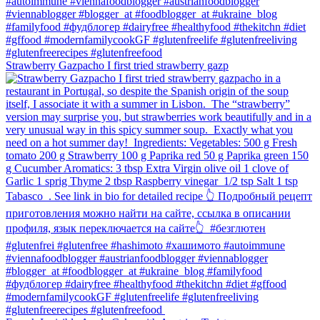
Strawberry Gazpacho⁠ I first tried strawberry gazp