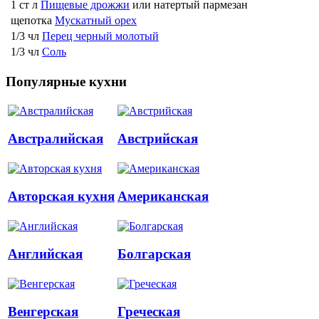
1 ст л
Пищевые дрожжи
или натертый пармезан
щепотка
Мускатный орех
1/3 чл
Перец черный молотый
1/3 чл
Соль
Популярные кухни
Австралийская
Австрийская
Авторская кухня
Американская
Английская
Болгарская
Венгерская
Греческая