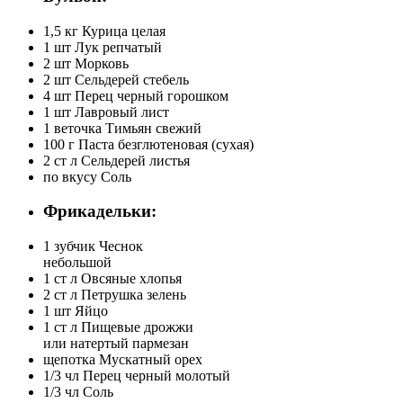
1,5 кг
Курица целая
1 шт
Лук репчатый
2 шт
Морковь
2 шт
Сельдерей стебель
4 шт
Перец черный горошком
1 шт
Лавровый лист
1 веточка
Тимьян свежий
100 г
Паста безглютеновая (сухая)
2 ст л
Сельдерей листья
по вкусу
Соль
Фрикадельки:
1 зубчик
Чеснок
небольшой
1 ст л
Овсяные хлопья
2 ст л
Петрушка зелень
1 шт
Яйцо
1 ст л
Пищевые дрожжи
или натертый пармезан
щепотка
Мускатный орех
1/3 чл
Перец черный молотый
1/3 чл
Соль