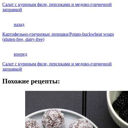
Салат с куриным филе, персиками и медово-горчичной
заправкой
назад
Картофельно-гречневые лепешки/Potato-buckwheat wraps
(gluten-free, dairy-free)
вперед
Салат с куриным филе, персиками и медово-горчичной
заправкой
Похожие рецепты: