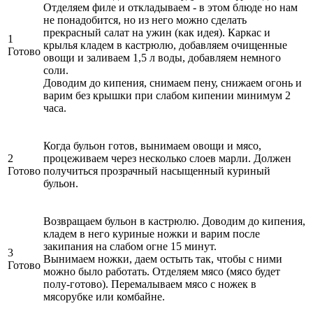
Отделяем филе и откладываем - в этом блюде но нам
не понадобится, но из него можно сделать
прекрасный салат на ужин (как идея). Каркас и
1
крылья кладем в кастрюлю, добавляем очищенные
Готово
овощи и заливаем 1,5 л воды, добавляем немного
соли.
Доводим до кипения, снимаем пену, снижаем огонь и
варим без крышки при слабом кипении минимум 2
часа.
Когда бульон готов, вынимаем овощи и мясо,
2
процеживаем через несколько слоев марли. Должен
Готово
получиться прозрачный насыщенный куриный
бульон.
Возвращаем бульон в кастрюлю. Доводим до кипения,
кладем в него куриные ножки и варим после
закипания на слабом огне 15 минут.
3
Вынимаем ножки, даем остыть так, чтобы с ними
Готово
можно было работать. Отделяем мясо (мясо будет
полу-готово). Перемалываем мясо с ножек в
мясорубке или комбайне.