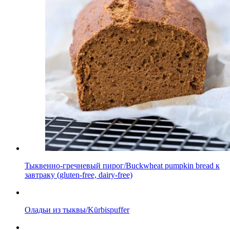
Тыквенно-гречневый пирог/Buckwheat pumpkin bread к
завтраку (gluten-free, dairy-free)
Оладьи из тыквы/Kürbispuffer