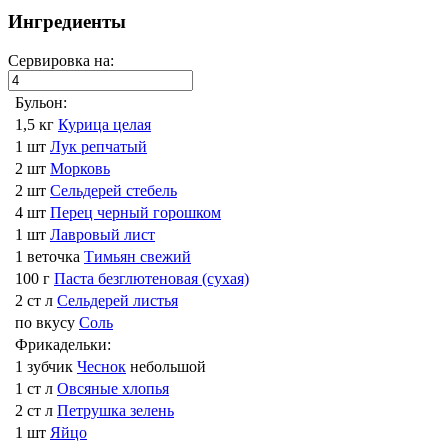
Ингредиенты
Сервировка на:
Бульон:
1,5 кг
Курица целая
1 шт
Лук репчатый
2 шт
Морковь
2 шт
Сельдерей стебель
4 шт
Перец черный горошком
1 шт
Лавровый лист
1 веточка
Тимьян свежий
100 г
Паста безглютеновая (сухая)
2 ст л
Сельдерей листья
по вкусу
Соль
Фрикадельки:
1 зубчик
Чеснок
небольшой
1 ст л
Овсяные хлопья
2 ст л
Петрушка зелень
1 шт
Яйцо