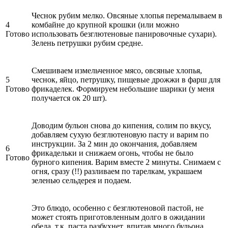
Чеснок рубим мелко. Овсяные хлопья перемалываем в
4
комбайне до крупной крошки (или можно
Готово
использовать безглютеновые панировочные сухари).
Зелень петрушки рубим средне.
Смешиваем измельченное мясо, овсяные хлопья,
5
чеснок, яйцо, петрушку, пищевые дрожжи в фарш для
Готово
фрикаделек. Формируем небольшие шарики (у меня
получается ок 20 шт).
Доводим бульон снова до кипения, солим по вкусу,
добавляем сухую безглютеновую пасту и варим по
инструкции. За 2 мин до окончания, добавляем
6
фрикадельки и снижаем огонь, чтобы не было
Готово
бурного кипения. Варим вместе 2 минуты. Снимаем с
огня, сразу (!!) разливаем по тарелкам, украшаем
зеленью сельдерея и подаем.
Это блюдо, особенно с безглютеновой пастой, не
может стоять приготовленным долго в ожидании
обеда, т.к. паста разбухнет, впитав много бульона.