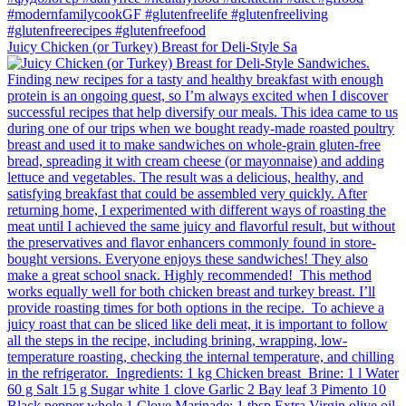
Juicy Chicken (or Turkey) Breast for Deli-Style Sa