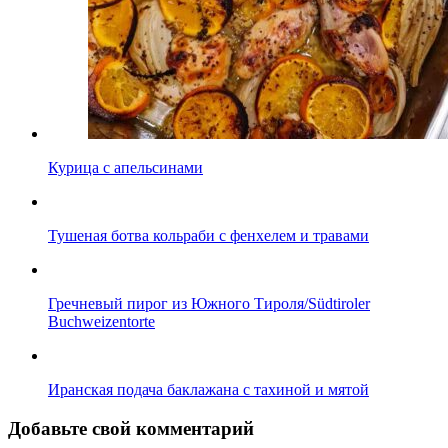
Курица с апельсинами
Тушеная ботва кольраби с фенхелем и травами
Гречневый пирог из Южного Тироля/Südtiroler
Buchweizentorte
Иранcкая подача баклажана с тахиной и мятой
Добавьте свой комментарий