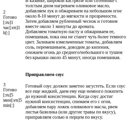
В казанке, широкой кастрюле или сотейнике с
толстым дном нагреваем оливковое масло,
добавляем лук и обжариваем на небольшом огне
2
около 8-10 минут до мягкости и прозрачности.
Готово
Затем добавляем рубленный чеснок и готовим
[:ru]1
вместе около 1 минуты до аромата.
час[:en]1
Добавляем томатную пасту и обжариваем ее,
h[:]
помешивая, пока она не станет чуть более темного
цвет. Заливаем измельченные томаты, добавляем
соль, перемешиваем, доводим до кипения,
снижаем огонь до среднего/небольшого и тушим
без крышки около 45 минут, иногда помешивая.
Приправляем соус
3
Готовый соус должен заметно загустеть. Если соус
Готово
все еще жидкий, даем ему еще немного покипеть
[:ru]5
до нужной консистенции. Когда соус достиг
мин[:en]5
нужной консистенции, снимаем его с огня,
min[:]
добавляем пару ложек оливкового масла, рвем
листья базилика (или другие травы по вкусу),
приправляем солью и перцем по вкусу.