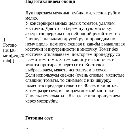
Подготавливаем овощи
Лук нарезаем мелкими кубиками, чеснок рубим
мелко.
У консервированных целых томатов удаляем
косточки. Для этого берем пустую мисочку,
аккуратно держим над ней одной рукой томат за
"попку", пальцами другой руки проводим по
1
нему вдоль, немного сживая и как-бы выдавливая
Готово
косточки и внутренности в мисочку. Томат без
[:ru]20
косточек откладываем, повторяем процедуру со
мин[:en]20
всеми томатами. Затем кашицу из косточек и
min[:]
мякоти протираем через сито. Косточки
выбрасываем, мякоть используем в соусе.
Если используем свежие (очень спелые, мясистые,
сладкие) томаты, то снимаем с них шкурку,
поместив предварительно на 30 сек в кипяток.
Затем разрезаем, вычищаем ложкой косточки.
Измельчаем томаты в блендере или пропускаем
через мясорубку.
Готовим соус