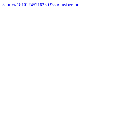
Запись 18101745716230338 в Instagram