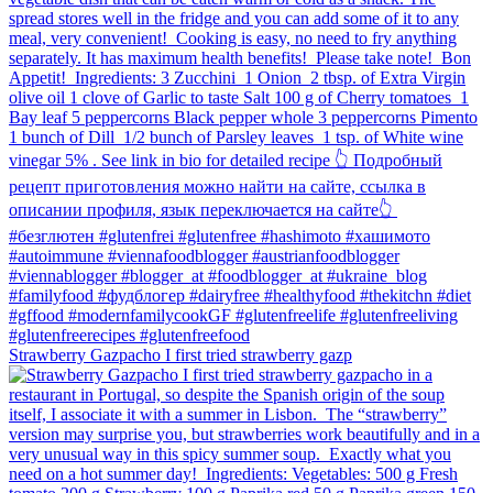
Strawberry Gazpacho⁠ I first tried strawberry gazp