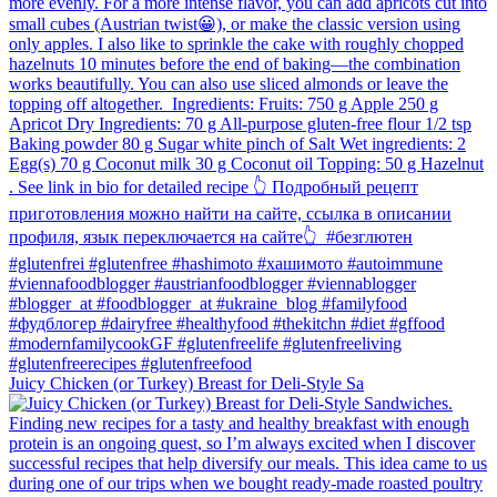
Juicy Chicken (or Turkey) Breast for Deli-Style Sa