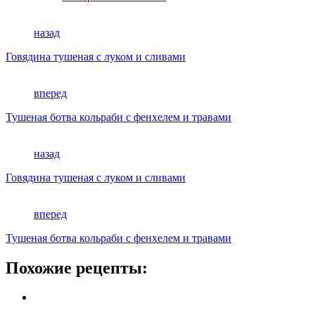
назад
Говядина тушеная с луком и сливами
вперед
Тушеная ботва кольраби с фенхелем и травами
назад
Говядина тушеная с луком и сливами
вперед
Тушеная ботва кольраби с фенхелем и травами
Похожие рецепты: