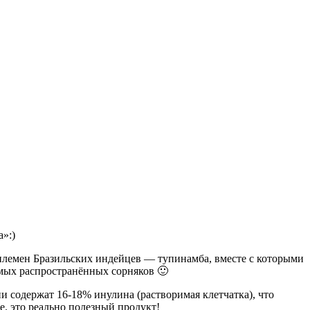
а»:)
племен Бразильских индейцев — тупинамба, вместе с которыми
самых распространённых сорняков 🙂
и содержат 16-18% инулина (растворимая клетчатка), что
е. это реально полезный продукт!