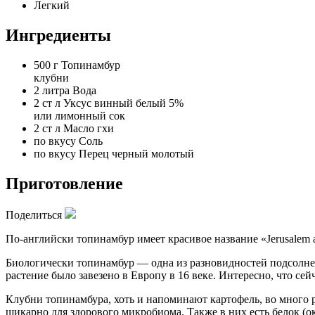
Легкий
Ингредиенты
500 г
Топинамбур
клубни
2 литра
Вода
2 ст л
Уксус винный белый 5%
или лимонный сок
2 ст л
Масло гхи
по вкусу
Соль
по вкусу
Перец черный молотый
Приготовление
Поделиться
По-английски топинамбур имеет красивое название «Jerusalem a
Биологически топинамбур — одна из разновидностей подсолне
растение было завезено в Европу в 16 веке. Интересно, что се
Клубни топинамбура, хоть и напоминают картофель, во много р
шикарно для здорового микробиома. Также в них есть белок (о