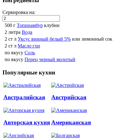
Ингредиенты
Сервировка на:
500 г
Топинамбур
клубни
2 литра
Вода
2 ст л
Уксус винный белый 5%
или лимонный сок
2 ст л
Масло гхи
по вкусу
Соль
по вкусу
Перец черный молотый
Популярные кухни
Австралийская
Австрийская
Авторская кухня
Американская