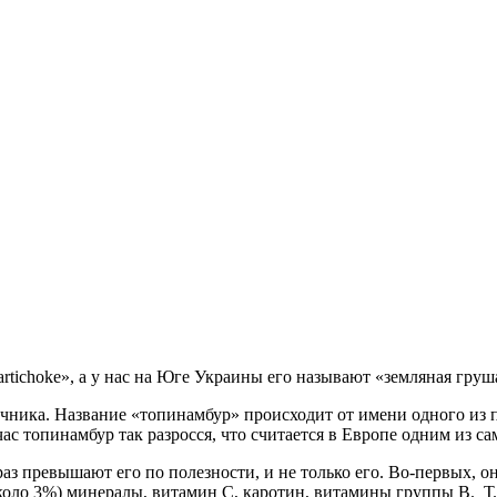
rtichoke», а у нас на Юге Украины его называют «земляная груш
чника. Название «топинамбур» происходит от имени одного из 
йчас топинамбур так разросся, что считается в Европе одним из 
аз превышают его по полезности, и не только его. Во-первых, он
коло 3%) минералы, витамин С, каротин, витамины группы В. Т.