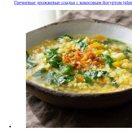
Гречневые дрожжевые оладьи с кокосовым йогуртом (gluten-