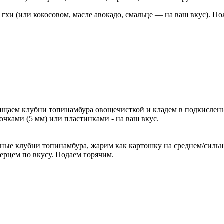
 гхи (или кокосовом, масле авокадо, смальце — на ваш вкус). 
ищаем клубни топинамбура овощечисткой и кладем в подкисленн
чками (5 мм) или пластинками - на ваш вкус.
анные клубни топинамбура, жарим как картошку на среднем/сильн
ерцем по вкусу. Подаем горячим.