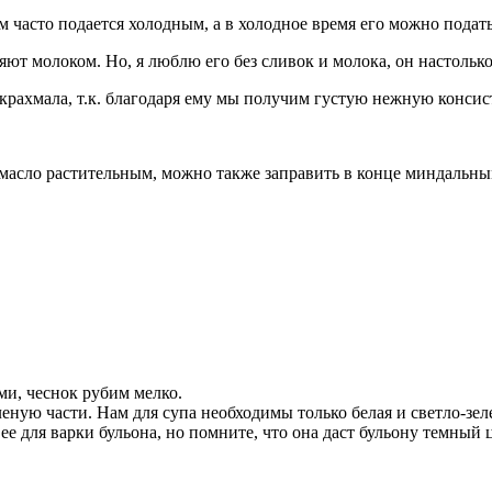
м часто подается холодным, а в холодное время его можно подат
яют молоком. Но, я люблю его без сливок и молока, он настолько
крахмала, т.к. благодаря ему мы получим густую нежную консис
масло растительным, можно также заправить в конце миндальны
и, чеснок рубим мелко.
еную части. Нам для супа необходимы только белая и светло-зел
е для варки бульона, но помните, что она даст бульону темный 