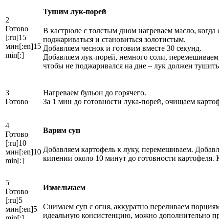
Тушим лук-порей
2
Готово
В кастрюле с толстым дном нагреваем масло, когда 
[:ru]15
поджариваться и становиться золотистым.
мин[:en]15
Добавляем чеснок и готовим вместе 30 секунд.
min[:]
Добавляем лук-порей, немного соли, перемешиваем
чтобы не поджаривался на дне – лук должен тушить
3
Нагреваем бульон до горячего.
Готово
За 1 мин до готовности лука-порей, очищаем карто
4
Варим суп
Готово
[:ru]10
Добавляем картофель к луку, перемешиваем. Добавл
мин[:en]10
кипении около 10 минут до готовности картофеля. К
min[:]
5
Измельчаем
Готово
[:ru]5
Снимаем суп с огня, аккуратно переливаем порция
мин[:en]5
идеальную консистенцию, можно дополнительно про
min[:]