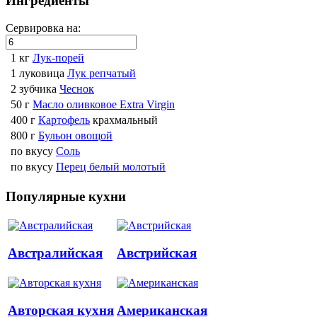
Ингредиенты
Сервировка на:
1 кг
Лук-порей
1 луковица
Лук репчатый
2 зубчика
Чеснок
50 г
Масло оливковое Extra Virgin
400 г
Картофель
крахмальный
800 г
Бульон овощой
по вкусу
Соль
по вкусу
Перец белый молотый
Популярные кухни
Австралийская
Австрийская
Авторская кухня
Американская