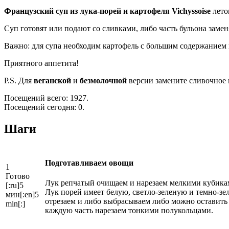
Французский суп из лука-порей и картофеля Vichyssoise
лето
Суп готовят или подают со сливками, либо часть бульона замен
Важно: для супа необходим картофель с большим содержанием 
Приятного аппетита!
P.S. Для
веганской
и
безмолочной
версии замените сливочное 
Посещений всего: 1927.
Посещений сегодня: 0.
Шаги
Подготавливаем овощи
1
Готово
Лук репчатый очищаем и нарезаем мелкими кубикам
[:ru]5
Лук порей имеет белую, светло-зеленую и темно-зел
мин[:en]5
отрезаем и либо выбрасываем либо можно оставить е
min[:]
каждую часть нарезаем тонкими полукольцами.