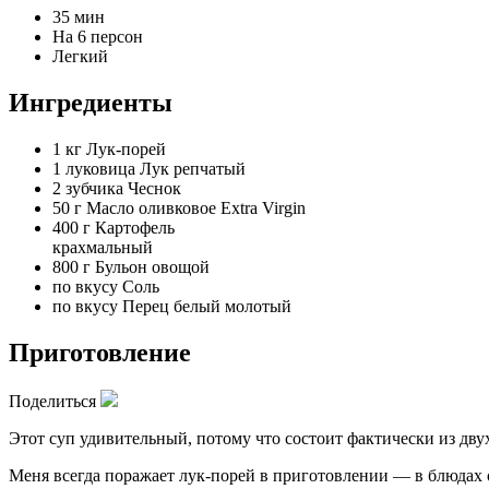
35 мин
На 6 персон
Легкий
Ингредиенты
1 кг
Лук-порей
1 луковица
Лук репчатый
2 зубчика
Чеснок
50 г
Масло оливковое Extra Virgin
400 г
Картофель
крахмальный
800 г
Бульон овощой
по вкусу
Соль
по вкусу
Перец белый молотый
Приготовление
Поделиться
Этот суп удивительный, потому что состоит фактически из дву
Меня всегда поражает лук-порей в приготовлении — в блюдах