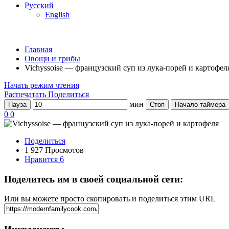
Русский
English
Главная
Овощи и грибы
Vichyssoise — французский суп из лука-порей и картофел
Начать режим чтения
Распечатать
Поделиться
мин
Пауза
Стоп
Начало таймера
0
0
Поделиться
1 927 Просмотов
Нравится
6
Поделитесь им в своей социальной сети:
Или вы можете просто скопировать и поделиться этим URL