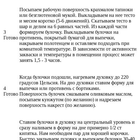
Посыпаем рабочую поверхность крахмалом тапиоки
или безглютеновой мукой. Выкладываем на нее тесто
и месим коротко (5-6 движений). Скатываем тесто в
шар и делим на 6 равных частей. Из каждой части
3
формируем булочку. Выкладываем булочки на
Готово
противень, покрытый бумагой для выпечки,
накрываем полотенцем и оставляем подходить при
комнатной температуре. В зависимости от активности
закваски и температуры в помещении процесс может
занять 1,5 - 3 часов.
Когда булочки подошли, нагреваем духовку до 220
градусов Цельсия. На дно духовки ставим форму для
4
выпечки или противень с бортиками.
Готово
Поверхность булочек смазываем оливковым маслом,
посыпаем кунжутом (по желанию) и надрезаем
поверхность накрест (по желанию).
Ставим булочки в духовку на центральный уровень и
сразу наливаем в форму на дне примерно 1/2 ст
кипятка. Нам необходим пар для хорошей корочки.
Быстро закрываем духовку и выпекаем булочки 30-40