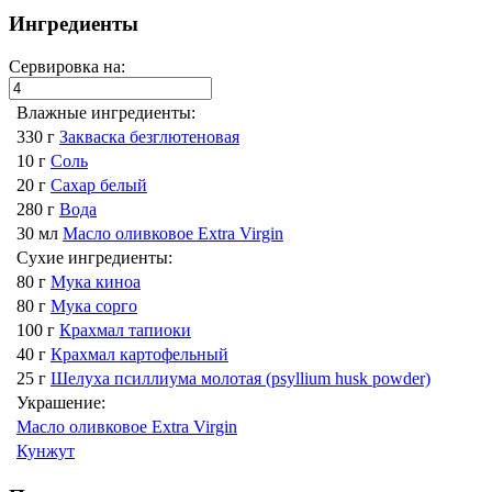
Ингредиенты
Сервировка на:
Влажные ингредиенты:
330 г
Закваска безглютеновая
10 г
Соль
20 г
Сахар белый
280 г
Вода
30 мл
Масло оливковое Extra Virgin
Сухие ингредиенты:
80 г
Мука киноа
80 г
Мука сорго
100 г
Крахмал тапиоки
40 г
Крахмал картофельный
25 г
Шелуха псиллиума молотая (psyllium husk powder)
Украшение:
Масло оливковое Extra Virgin
Кунжут