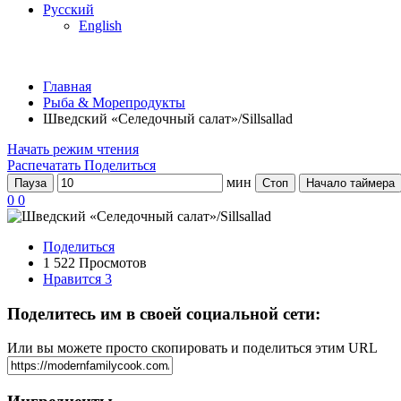
Русский
English
Главная
Рыба & Mорепродукты
Шведский «Селедочный салат»/Sillsallad
Начать режим чтения
Распечатать
Поделиться
мин
Пауза
Стоп
Начало таймера
0
0
Поделиться
1 522 Просмотов
Нравится
3
Поделитесь им в своей социальной сети:
Или вы можете просто скопировать и поделиться этим URL