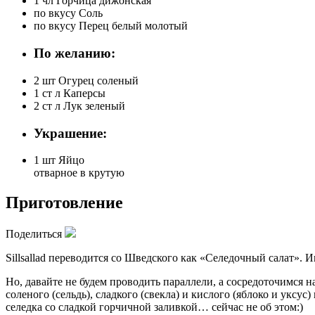
1 чл
Горчица дижонская
по вкусу
Соль
по вкусу
Перец белый молотый
По желанию:
2 шт
Огурец соленый
1 ст л
Каперсы
2 ст л
Лук зеленый
Украшение:
1 шт
Яйцо
отварное в крутую
Приготовление
Поделиться
Sillsallad переводится со Шведского как «Селедочный салат».
Но, давайте не будем проводить параллели, а сосредоточимся н
соленого (сельдь), сладкого (свекла) и кислого (яблоко и укс
селедка со сладкой горчичной заливкой… сейчас не об этом:)