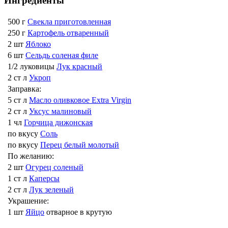
Ингредиенты
500 г
Свекла приготовленная
250 г
Картофель отваренный
2 шт
Яблоко
6 шт
Сельдь соленая филе
1/2 луковицы
Лук красный
2 ст л
Укроп
Заправка:
5 ст л
Масло оливковое Extra Virgin
2 ст л
Уксус малиновый
1 чл
Горчица дижонская
по вкусу
Соль
по вкусу
Перец белый молотый
По желанию:
2 шт
Огурец соленый
1 ст л
Каперсы
2 ст л
Лук зеленый
Украшение:
1 шт
Яйцо
отварное в крутую