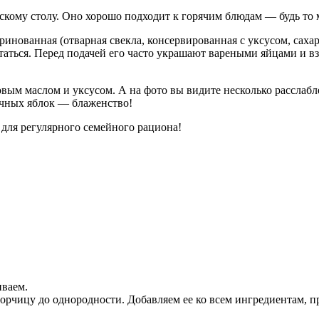
нскому столу. Оно хорошо подходит к горячим блюдам — будь то 
маринованная (отварная свекла, консервированная с уксусом, саха
таться. Перед подачей его часто украшают
вареными
яйцами и вз
овым маслом и уксусом. А на фото вы видите несколько расслабле
очных яблок — блаженство!
 для регулярного семейного рациона!
ваем.
горчицу до однородности. Добавляем ее ко всем ингредиентам, 