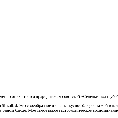
 Именно он считается прародителем советской «Селедки под шубо
а Sillsallad. Это своеобразное и очень вкусное блюдо, на мой вз
ус) в одном блюде. Мое самое яркое гастрономическое воспоминан