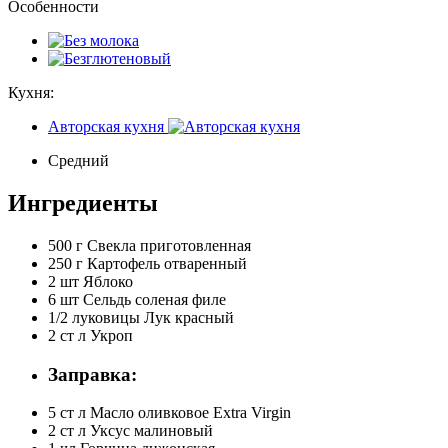
Особенности
Кухня:
Авторская кухня
Средний
Ингредиенты
500 г
Свекла приготовленная
250 г
Картофель отваренный
2 шт
Яблоко
6 шт
Сельдь соленая филе
1/2 луковицы
Лук красный
2 ст л
Укроп
Заправка:
5 ст л
Масло оливковое Extra Virgin
2 ст л
Уксус малиновый