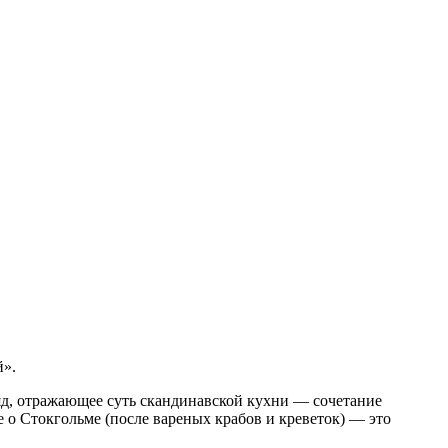
й».
гляд, отражающее суть скандинавской кухни — сочетание
ие о Стокгольме (после вареных крабов и креветок) — это