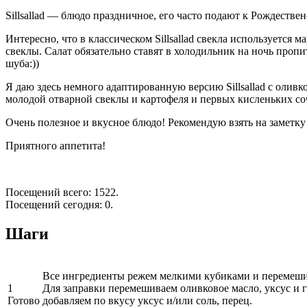
Sillsallad — блюдо праздничное, его часто подают к Рождестве
Интересно, что в классическом Sillsallad свекла используется 
свеклы. Салат обязательно ставят в холодильник на ночь пропи
шуба:))
Я даю здесь немного адаптированную версию Sillsallad с оливк
молодой отварной свеклы и картофеля и первых кисленьких с
Очень полезное и вкусное блюдо! Рекомендую взять на заметку
Приятного аппетита!
Посещений всего: 1522.
Посещений сегодня: 0.
Шаги
Все ингредиенты режем мелкими кубиками и перемеши
1
Для заправки перемешиваем оливковое масло, уксус и 
Готово
добавляем по вкусу уксус и/или соль, перец.