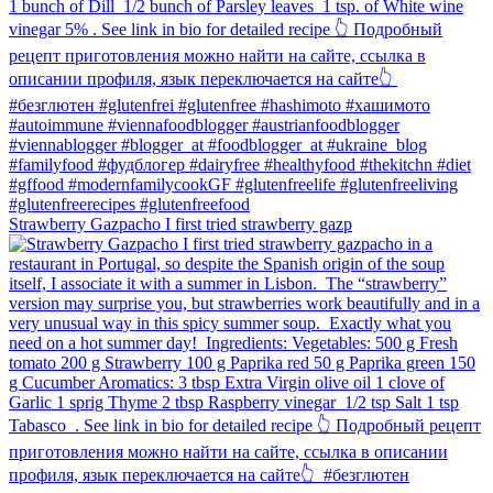
Strawberry Gazpacho⁠ I first tried strawberry gazp