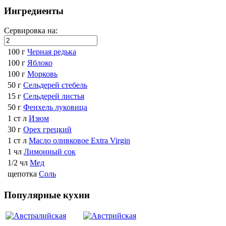
Ингредиенты
Сервировка на:
100 г
Черная редька
100 г
Яблоко
100 г
Морковь
50 г
Сельдерей стебель
15 г
Сельдерей листья
50 г
Фенхель луковица
1 ст л
Изюм
30 г
Орех грецкий
1 ст л
Масло оливковое Extra Virgin
1 чл
Лимонный сок
1/2 чл
Мед
щепотка
Соль
Популярные кухни