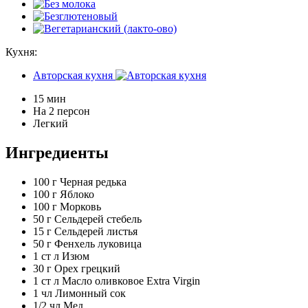
Кухня:
Авторская кухня
15 мин
На 2 персон
Легкий
Ингредиенты
100 г
Черная редька
100 г
Яблоко
100 г
Морковь
50 г
Сельдерей стебель
15 г
Сельдерей листья
50 г
Фенхель луковица
1 ст л
Изюм
30 г
Орех грецкий
1 ст л
Масло оливковое Extra Virgin
1 чл
Лимонный сок
1/2 чл
Мед