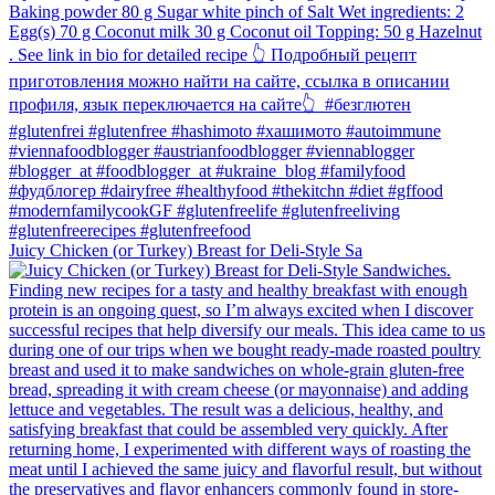
Juicy Chicken (or Turkey) Breast for Deli-Style Sa