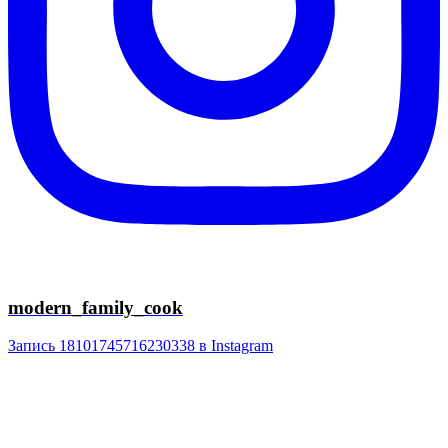
modern_family_cook
Запись 18101745716230338 в Instagram