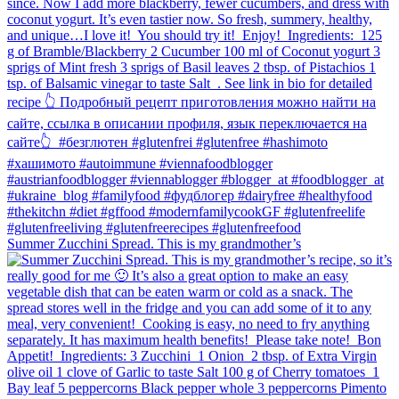
Summer Zucchini Spread.⁠ This is my grandmother’s