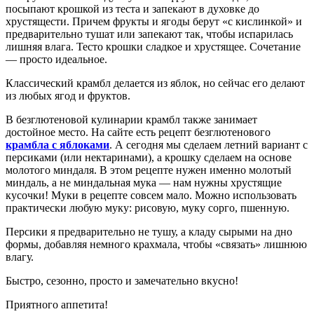
посыпают крошкой из теста и запекают в духовке до
хрустящести. Причем фрукты и ягоды берут «с кислинкой» и
предварительно тушат или запекают так, чтобы испарилась
лишняя влага. Тесто крошки сладкое и хрустящее. Сочетание
— просто идеальное.
Классический крамбл делается из яблок, но сейчас его делают
из любых ягод и фруктов.
В безглютеновой кулинарии крамбл также занимает
достойное место. На сайте есть рецепт безглютенового
крамбла с яблоками
. А сегодня мы сделаем летний вариант с
персиками (или нектаринами), а крошку сделаем на основе
молотого миндаля. В этом рецепте нужен именно молотый
миндаль, а не миндальная мука — нам нужны хрустящие
кусочки! Муки в рецепте совсем мало. Можно использовать
практически любую муку: рисовую, муку сорго, пшенную.
Персики я предварительно не тушу, а кладу сырыми на дно
формы, добавляя немного крахмала, чтобы «связать» лишнюю
влагу.
Быстро, сезонно, просто и замечательно вкусно!
Приятного аппетита!