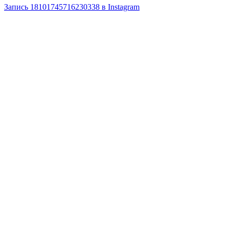
Запись 18101745716230338 в Instagram