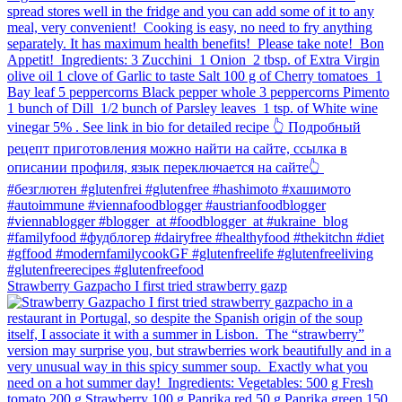
Strawberry Gazpacho⁠ I first tried strawberry gazp