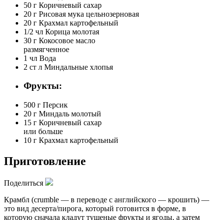
50 г
Коричневый сахар
20 г
Рисовая мука цельнозерновая
20 г
Крахмал картофельный
1/2 чл
Корица молотая
30 г
Кокосовое масло
размягченное
1 чл
Вода
2 ст л
Миндальные хлопья
Фрукты:
500 г
Персик
20 г
Миндаль молотый
15 г
Коричневый сахар
или больше
10 г
Крахмал картофельный
Приготовление
Поделиться
Крамбл (crumble — в переводе с английского — крошить) —
это вид десерта/пирога, который готовится в форме, в
которую сначала кладут тушеные фрукты и ягоды, а затем