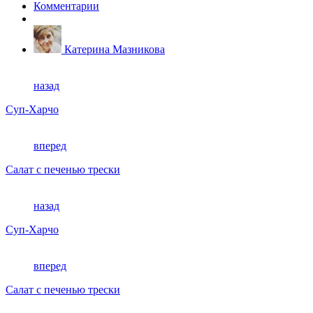
Комментарии
Катерина Мазникова
назад
Суп-Харчо
вперед
Салат с печенью трески
назад
Суп-Харчо
вперед
Салат с печенью трески