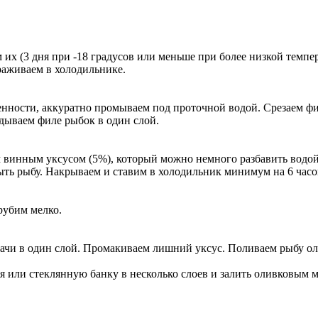
их (3 дня при -18 градусов или меньше при более низкой темпер
раживаем в холодильнике.
енности, аккуратно промываем под проточной водой. Срезаем фи
дываем филе рыбок в один слой.
винным уксусом (5%), который можно немного разбавить водой, 
ыть рыбу. Накрываем и ставим в холодильник минимум на 6 часов
рубим мелко.
одачи в один слой. Промакиваем лишний уксус. Поливаем рыбу 
я или стеклянную банку в несколько слоев и залить оливковым 