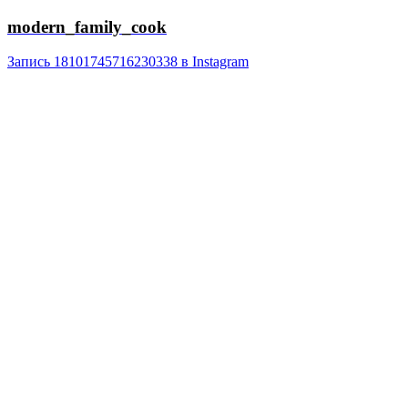
modern_family_cook
Запись 18101745716230338 в Instagram