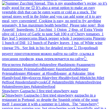
Strawberry Gazpacho⁠ I first tried strawberry gazp