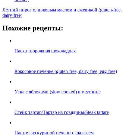
Летний пирог оливковым маслом и ежевикой (gluten-free,
dairy-free)
Похожие рецепты:
Пасха творожная шоколадная
Кокосовое печенье (gluten-free, dairy-free, egg-free)
Утка с яблоками (slow cooked) в утятнице
Стейк тартар/Тартар из говядины/Steak tartare
Паштет из куриной печени с шалфеем