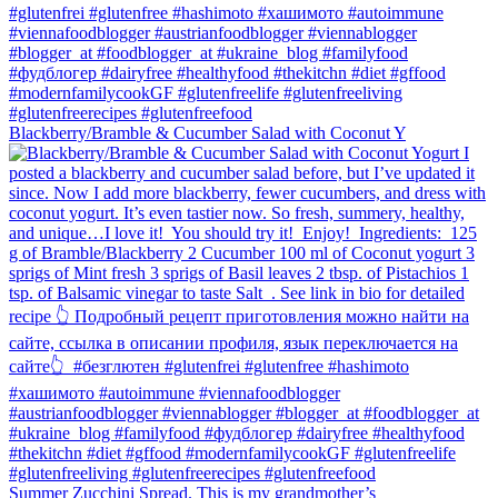
Blackberry/Bramble & Cucumber Salad with Coconut Y
Summer Zucchini Spread.⁠ This is my grandmother’s