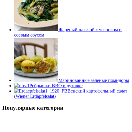
Жареный пак-чой с чесноком и
соевым соусом
Маринованные зеленые помидоры
Ребрышки BBQ в духовке
Венский картофельный салат
(Wiener Erdäpfelsalat)
Популярные категории