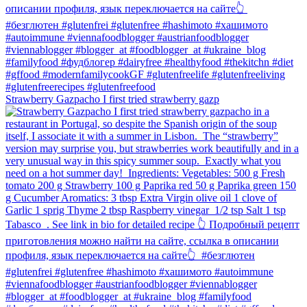
Strawberry Gazpacho⁠ I first tried strawberry gazp