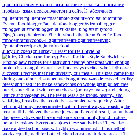
Juicy Chicken (or Turkey) Breast for Deli-Style Sa