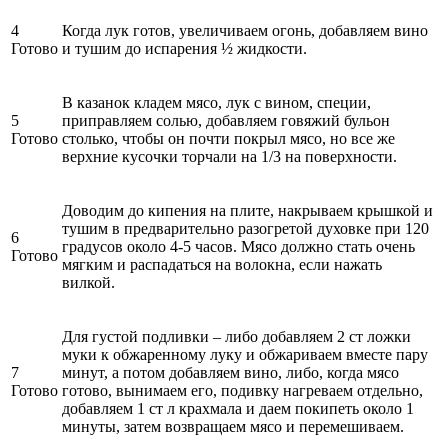
4
Когда лук готов, увеличиваем огонь, добавляем вино
Готово
и тушим до испарения ½ жидкости.
В казанок кладем мясо, лук с вином, специи,
5
приправляем солью, добавляем говяжий бульон
Готово
столько, чтобы он почти покрыл мясо, но все же
верхние кусочки торчали на 1/3 на поверхности.
Доводим до кипения на плите, накрываем крышкой и
тушим в предварительно разогретой духовке при 120
6
градусов около 4-5 часов. Мясо должно стать очень
Готово
мягким и распадаться на волокна, если нажать
вилкой.
Для густой подливки – либо добавляем 2 ст ложки
муки к обжаренному луку и обжариваем вместе пару
7
минут, а потом добавляем вино, либо, когда мясо
Готово
готово, вынимаем его, подивку нагреваем отдельно,
добавляем 1 ст л крахмала и даем покипеть около 1
минуты, затем возвращаем мясо и перемешиваем.