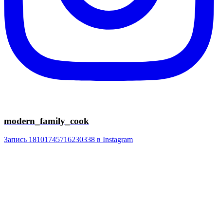
modern_family_cook
Запись 18101745716230338 в Instagram