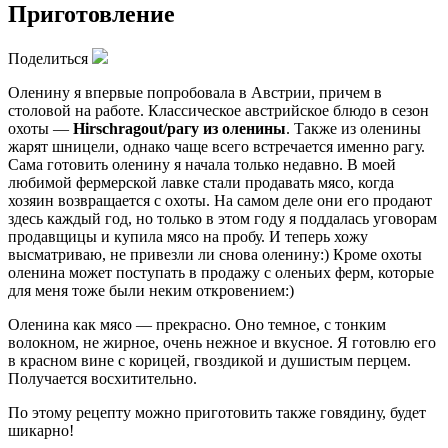
Приготовление
Поделиться
Оленину я впервые попробовала в Австрии, причем в
столовой на работе. Классическое австрийское блюдо в сезон
охоты —
Hirschragout/рагу из оленины
. Также из оленины
жарят шницели, однако чаще всего встречается именно рагу.
Сама готовить оленину я начала только недавно. В моей
любимой фермерской лавке стали продавать мясо, когда
хозяин возвращается с охоты. На самом деле они его продают
здесь каждый год, но только в этом году я поддалась уговорам
продавщицы и купила мясо на пробу. И теперь хожу
высматриваю, не привезли ли снова оленину:) Кроме охоты
оленина может поступать в продажу с оленьих ферм, которые
для меня тоже были неким откровением:)
Оленина как мясо — прекрасно. Оно темное, с тонким
волокном, не жирное, очень нежное и вкусное. Я готовлю его
в красном вине с корицей, гвоздикой и душистым перцем.
Получается восхитительно.
По этому рецепту можно приготовить также говядину, будет
шикарно!