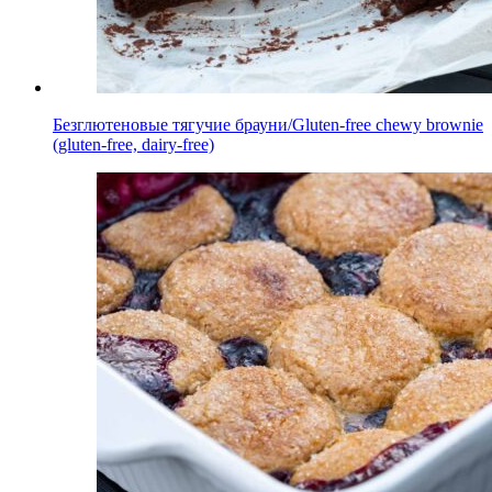
Безглютеновые тягучие брауни/Gluten-free chewy brownie
(gluten-free, dairy-free)