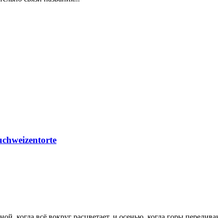
chweizentorte
ой, когда всё вокруг расцветает, и осенью, когда горы перели