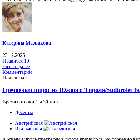
Катерина Мазникова
23.12.2025
Нравится
10
Читать далее
Комментарий
Поделиться
Гречневый пирог из Южного Тироля/Südtiroler Bu
Время готовки:1 ч 30 мин
Десерты
Австрийская
Итальянская
Южный Тироль прекрасен в любое время года, но особенно весн