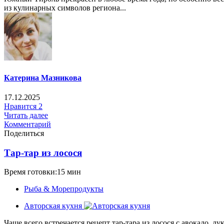
из кулинарных символов региона...
Катерина Мазникова
17.12.2025
Нравится
2
Читать далее
Комментарий
Поделиться
Тар-тар из лосося
Время готовки:15 мин
Рыба & Mорепродукты
Авторская кухня
Чаще всего встречается рецепт тар-тара из лосося с авокадо,