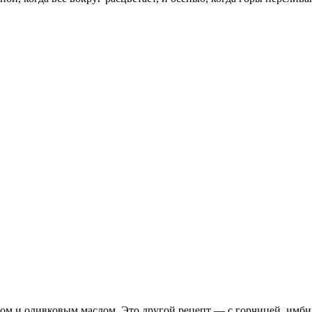
 луком и оливковым маслом. Это другой рецепт — с горчицей, им