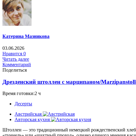
Катерина Мазникова
03.06.2026
Нравится
0
Читать далее
Комментарий
Поделиться
Дрезденский штоллен с марципаном/Marzipanstollen 
Время готовки:2 ч
Десерты
Австрийская
Авторская кухня
Штоллен — это традиционный немецкий рождественский хлеб-пи
«туннель» или «шахтный проход», однако единого мнения касат