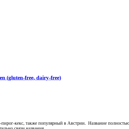
(gluten-free, dairy-free)
рог-кекс, также популярный в Австрии. Название полностью со
ельно связи названия...