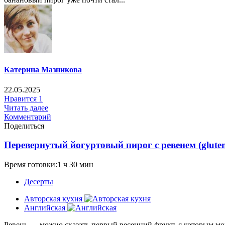
Катерина Мазникова
22.05.2025
Нравится
1
Читать далее
Комментарий
Поделиться
Перевернутый йогуртовый пирог с ревенем (gluten-f
Время готовки:1 ч 30 мин
Десерты
Авторская кухня
Английская
Ревень — можно сказать первый весенний фрукт, с которым мож