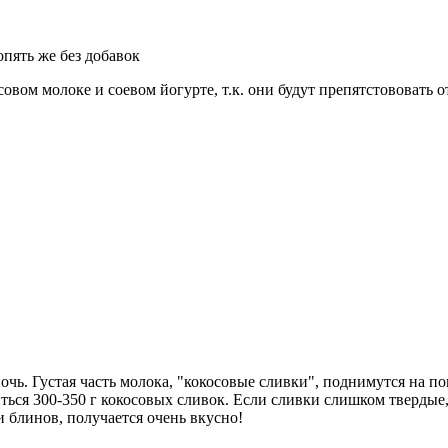
опять же без добавок
овом молоке и соевом йогурте, т.к. они будут препятстововать 
чь. Густая часть молока, "кокосовые сливки", поднимутся на по
ься 300-350 г кокосовых сливок. Если сливки слишком твердые,
 блинов, получается очень вкусно!