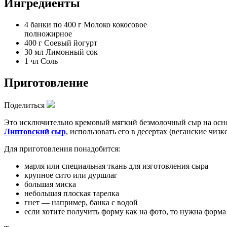
Ингредиенты
4 банки по 400 г
Молоко кокосовое
полножирное
400 г
Соевый йогурт
30 мл
Лимонный сок
1 чл
Соль
Приготовление
Поделиться
Это исключительно кремовый мягкий безмолочный сыр на основе
Липтовский сыр
, использовать его в десертах (веганские чи
Для приготовления понадобится:
марля или специальная ткань для изготовления сыра
крупное сито или дуршлаг
большая миска
небольшая плоская тарелка
гнет — например, банка с водой
если хотите получить форму как на фото, то нужна форма