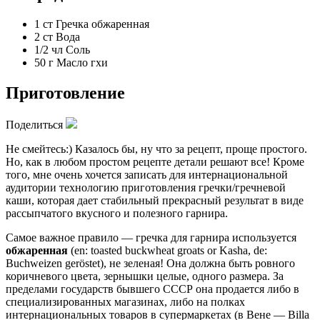
1 ст
Гречка обжаренная
2 ст
Вода
1/2 чл
Соль
50 г
Масло гхи
Приготовление
Поделиться
Не смейтесь:) Казалось бы, ну что за рецепт, проще простого.
Но, как в любом простом рецепте детали решают все! Кроме
того, мне очень хочется записать для интернациональной
аудитории технологию приготовления гречки/гречневой
каши, которая дает стабильный прекрасный результат в виде
рассыпчатого вкусного и полезного гарнира.
Самое важное правило — гречка для гарнира используется
обжаренная
(en: toasted buckwheat groats or Kasha, de:
Buchweizen geröstet), не зеленая! Она должна быть ровного
коричневого цвета, зернышки целые, одного размера. За
пределами государств бывшего СССР она продается либо в
специализированных магазинах, либо на полках
интернациональных товаров в супермаркетах (в Вене — Billa