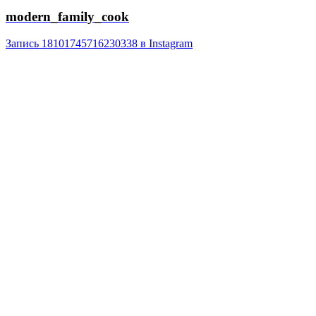
modern_family_cook
Запись 18101745716230338 в Instagram