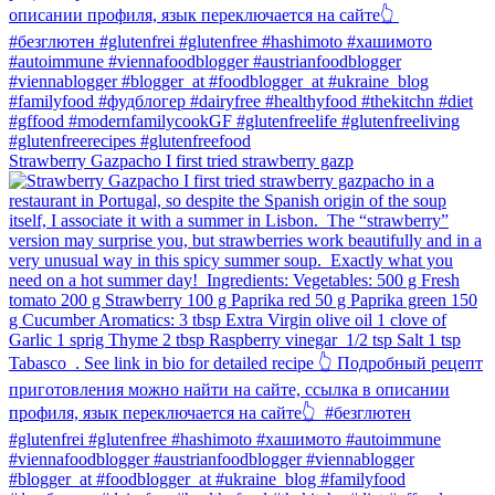
Strawberry Gazpacho⁠ I first tried strawberry gazp