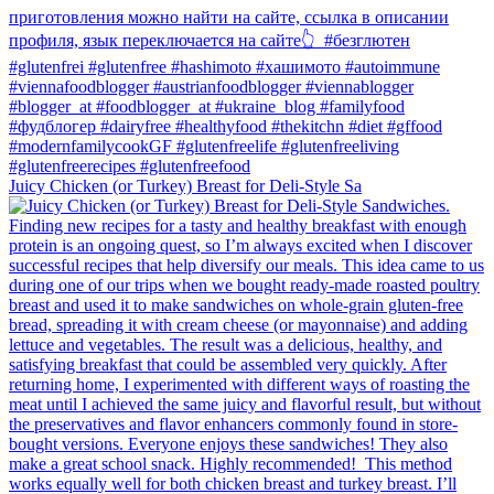
Juicy Chicken (or Turkey) Breast for Deli-Style Sa