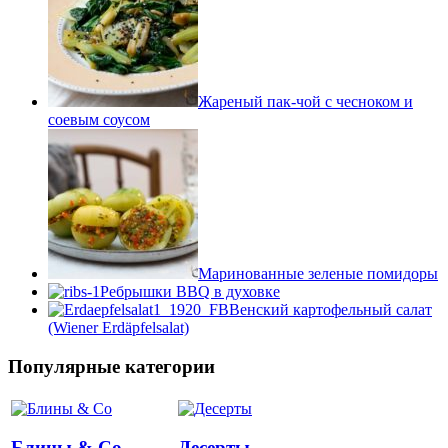
Жареный пак-чой с чесноком и
соевым соусом
Маринованные зеленые помидоры
Ребрышки BBQ в духовке
Венский картофельный салат
(Wiener Erdäpfelsalat)
Популярные категории
Блины & Co
Десерты