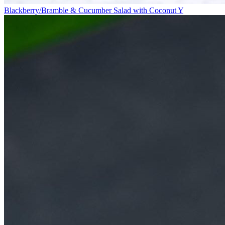
Blackberry/Bramble & Cucumber Salad with Coconut Y