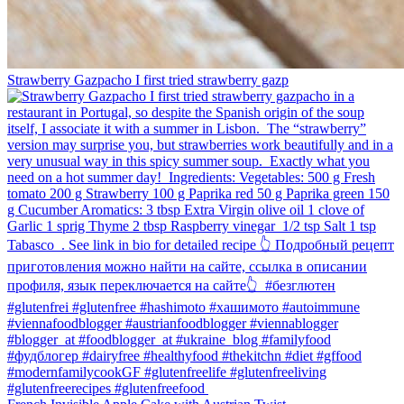
Strawberry Gazpacho⁠ I first tried strawberry gazp