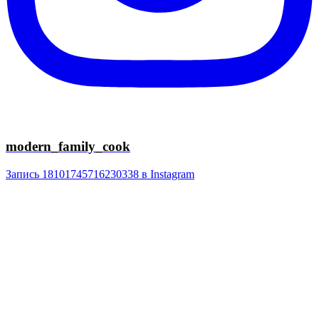
modern_family_cook
Запись 18101745716230338 в Instagram