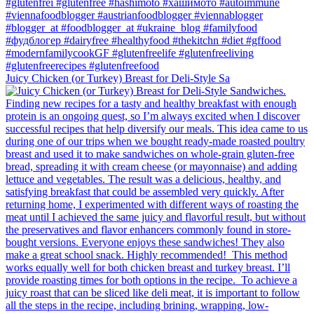
Juicy Chicken (or Turkey) Breast for Deli-Style Sa