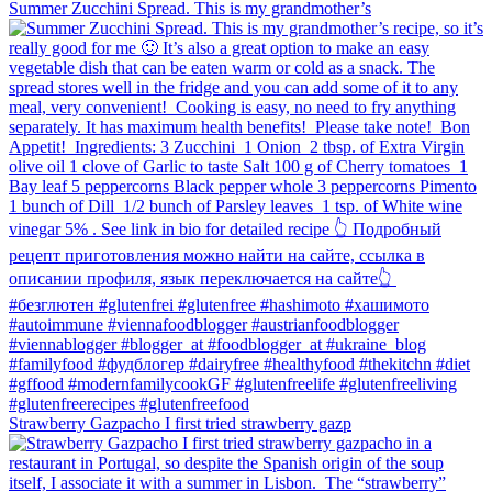
Summer Zucchini Spread.⁠ This is my grandmother’s
Strawberry Gazpacho⁠ I first tried strawberry gazp