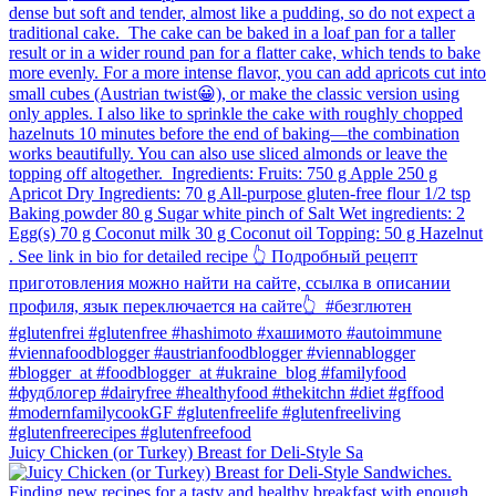
Juicy Chicken (or Turkey) Breast for Deli-Style Sa