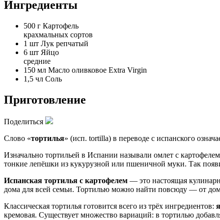
Ингредиенты
500 г
Картофель
крахмальных сортов
1 шт
Лук репчатый
6 шт
Яйцо
средние
150 мл
Масло оливковое Extra Virgin
1,5 чл
Соль
Приготовление
Поделиться
Слово «
тортилья
» (исп. tortilla) в переводе с испанского о
Изначально тортильей в Испании называли омлет с картофелем 
тонкие лепёшки из кукурузной или пшеничной муки. Так появ
Испанская тортилья с картофелем
— это настоящая кулинарна
дома для всей семьи. Тортилью можно найти повсюду — от дом
Классическая тортилья готовится всего из трёх ингредиентов:
я
кремовая. Существует множество вариаций: в тортилью добавля