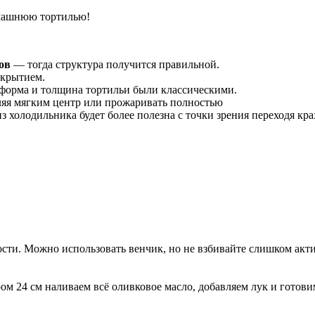
машнюю тортилью!
ов
— тогда структура получится правильной.
окрытием.
 форма и толщина тортильи были классическими.
ляя мягким центр или прожаривать полностью
з холодильника будет более полезна с точки зрения переходя кр
ости. Можно использовать венчик, но не взбивайте слишком ак
м 24 см наливаем всё оливковое масло, добавляем лук и готови