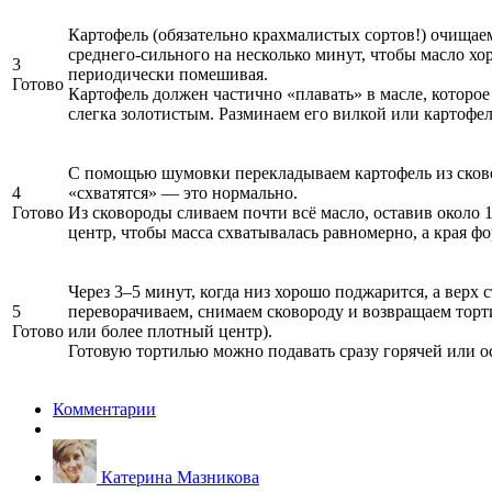
Картофель (обязательно крахмалистых сортов!) очищаем
среднего-сильного на несколько минут, чтобы масло хо
3
периодически помешивая.
Готово
Картофель должен частично «плавать» в масле, которое
слегка золотистым. Разминаем его вилкой или картофе
С помощью шумовки перекладываем картофель из сковор
4
«схватятся» — это нормально.
Готово
Из сковороды сливаем почти всё масло, оставив около
центр, чтобы масса схватывалась равномерно, а края ф
Через 3–5 минут, когда низ хорошо поджарится, а верх
5
переворачиваем, снимаем сковороду и возвращаем торт
Готово
или более плотный центр).
Готовую тортилью можно подавать сразу горячей или ос
Комментарии
Катерина Мазникова