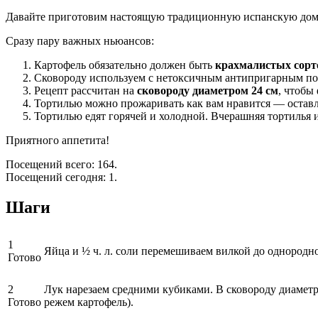
Давайте приготовим настоящую традиционную испанскую до
Сразу пару важных ньюансов:
Картофель обязательно должен быть
крахмалистых сорт
Сковороду используем с нетоксичным антипригарным п
Рецепт рассчитан на
сковороду диаметром 24 см
, чтобы
Тортилью можно прожаривать как вам нравится — остав
Тортилью едят горячей и холодной. Вчерашняя тортилья и
Приятного аппетита!
Посещений всего: 164.
Посещений сегодня: 1.
Шаги
1
Яйца и ½ ч. л. соли перемешиваем вилкой до однородн
Готово
2
Лук нарезаем средними кубиками. В сковороду диаметро
Готово
режем картофель).