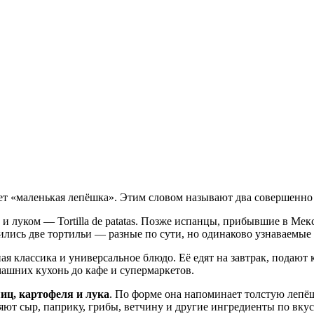
значает «маленькая лепёшка». Этим словом называют два совершен
и луком — Tortilla de patatas. Позже испанцы, прибывшие в Ме
ились две тортильи — разные по сути, но одинаково узнаваемы
я классика и универсальное блюдо. Её едят на завтрак, подают к
ашних кухонь до кафе и супермаркетов.
иц, картофеля и лука
. По форме она напоминает толстую лепёш
ют сыр, паприку, грибы, ветчину и другие ингредиенты по вкус