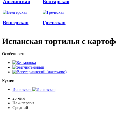
Английская
Болгарская
Венгерская
Греческая
Испанская тортилья с картофел
Особенности
Кухня:
Испанская
25 мин
На 4 персон
Средний