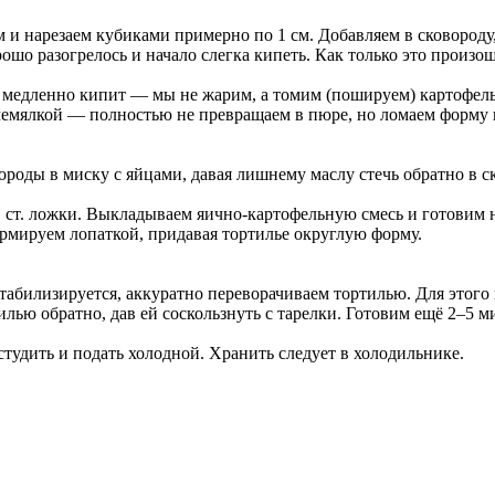
 и нарезаем кубиками примерно по 1 см. Добавляем в сковороду,
рошо разогрелось и начало слегка кипеть. Как только это произ
 медленно кипит — мы не жарим, а томим (пошируем) картофель 
лемялкой — полностью не превращаем в пюре, но ломаем форму 
оды в миску с яйцами, давая лишнему маслу стечь обратно в ск
 1 ст. ложки. Выкладываем яично-картофельную смесь и готовим
ормируем лопаткой, придавая тортилье округлую форму.
 стабилизируется, аккуратно переворачиваем тортилью. Для этог
илью обратно, дав ей соскользнуть с тарелки. Готовим ещё 2–5 
тудить и подать холодной. Хранить следует в холодильнике.