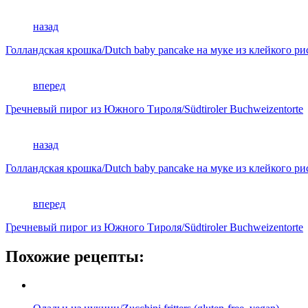
назад
Голландская крошка/Dutch baby pancake на муке из клейкого ри
вперед
Гречневый пирог из Южного Тироля/Südtiroler Buchweizentorte
назад
Голландская крошка/Dutch baby pancake на муке из клейкого ри
вперед
Гречневый пирог из Южного Тироля/Südtiroler Buchweizentorte
Похожие рецепты: