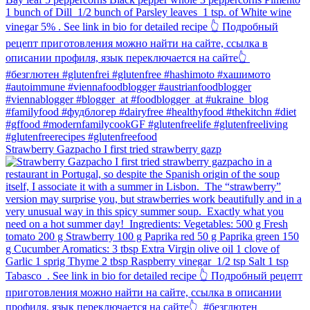
Strawberry Gazpacho⁠ I first tried strawberry gazp