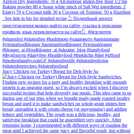
Juicy Chicken (or Turkey) Breast for Deli-Style Sa