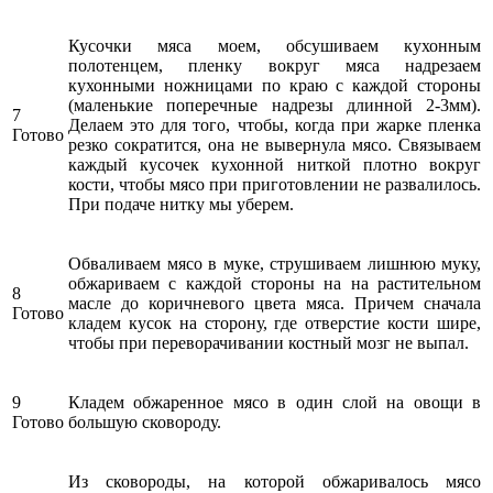
Кусочки мяса моем, обсушиваем кухонным
полотенцем, пленку вокруг мяса надрезаем
кухонными ножницами по краю с каждой стороны
(маленькие поперечные надрезы длинной 2-3мм).
7
Делаем это для того, чтобы, когда при жарке пленка
Готово
резко сократится, она не вывернула мясо. Связываем
каждый кусочек кухонной ниткой плотно вокруг
кости, чтобы мясо при приготовлении не развалилось.
При подаче нитку мы уберем.
Обваливаем мясо в муке, струшиваем лишнюю муку,
обжариваем с каждой стороны на на растительном
8
масле до коричневого цвета мяса. Причем сначала
Готово
кладем кусок на сторону, где отверстие кости шире,
чтобы при переворачивании костный мозг не выпал.
9
Кладем обжаренное мясо в один слой на овощи в
Готово
большую сковороду.
Из сковороды, на которой обжаривалось мясо