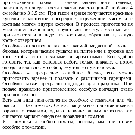
приготовления блюда – голень задней ноги теленка,
нарезанную поперек кости пластинами толщиной не более 4
см (обычно 3-3,5 см). При такой нарезке получаются красивые
кусочки с косточкой посередине, окруженной мясом и с
костным мозгом внутри косточки. В процессе приготовления
мясо станет нежнейшим, и будет таять во рту, а костный мозг
приготовится и выпадет из косточки, образовав ту самую
кость с отверстием.
Оссобуко относится к так называемой медленной кухне –
блюдам, которые часами тушатся на плите или в духовке для
того чтобы стать нежными и ароматными. Его удобно
готовить, так как основная работа только вначале, а потом
блюдо готовится само собой, ему только нужно время.
Оссобуко – прекрасное семейное блюдо, его можно
приготовить заранее и подавать с различными гарнирами.
Оссобуко также прекрасно подходит для праздника. При
подаче правильно приготовленное осcобуко выглядит очень
привлекательно.
Есть два вида приготовления оссобуко: с томатами или «in
bianco» — без томатов. Сейчас чаще всего приготавливается
вариант с томатами, однако первоначальным классическим
считается вариант блюда без добавления томатов.
Я – южанка и люблю томаты, поэтому мы приготовим
оссобуко с томатами.