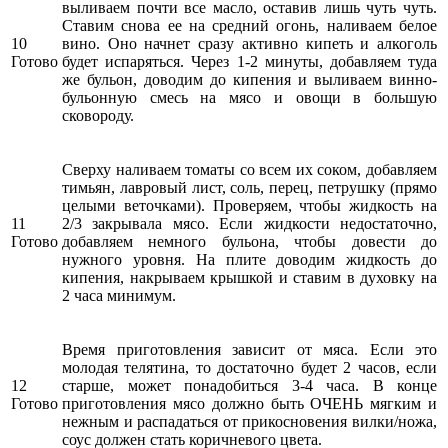
выливаем почти все масло, оставив лишь чуть чуть.
Ставим снова ее на средний огонь, наливаем белое
10
вино. Оно начнет сразу активно кипеть и алкоголь
Готово
будет испаряться. Через 1-2 минуты, добавляем туда
же бульон, доводим до кипения и выливаем винно-
бульонную смесь на мясо и овощи в большую
сковороду.
Сверху наливаем томаты со всем их соком, добавляем
тимьян, лавровый лист, соль, перец, петрушку (прямо
целыми веточками). Проверяем, чтобы жидкость на
11
2/3 закрывала мясо. Если жидкости недостаточно,
Готово
добавляем немного бульона, чтобы довести до
нужного уровня. На плите доводим жидкость до
кипения, накрываем крышкой и ставим в духовку на
2 часа минимум.
Время приготовления зависит от мяса. Если это
молодая телятина, то достаточно будет 2 часов, если
12
старше, может понадобиться 3-4 часа. В конце
Готово
приготовления мясо должно быть ОЧЕНЬ мягким и
нежным и распадаться от прикосновения вилки/ножа,
соус должен стать коричневого цвета.