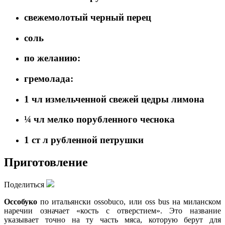
свежемолотый черный перец
соль
по желанию:
гремолада:
1 чл измельченной свежей цедры лимона
¼ чл мелко порубленного чеснока
1 ст л рубленной петрушки
Приготовление
Поделиться
Оссобуко
по итальянски ossobuco, или oss bus на миланском
наречии означает «кость с отверстием». Это название
указывает точно на ту часть мяса, которую берут для