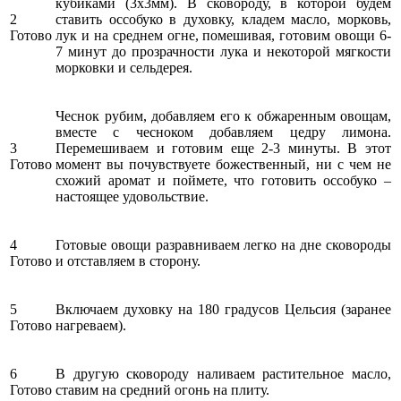
кубиками (3х3мм). В сковороду, в которой будем
2
ставить оссобуко в духовку, кладем масло, морковь,
Готово
лук и на среднем огне, помешивая, готовим овощи 6-
7 минут до прозрачности лука и некоторой мягкости
морковки и сельдерея.
Чеснок рубим, добавляем его к обжаренным овощам,
вместе с чесноком добавляем цедру лимона.
3
Перемешиваем и готовим еще 2-3 минуты. В этот
Готово
момент вы почувствуете божественный, ни с чем не
схожий аромат и поймете, что готовить оссобуко –
настоящее удовольствие.
4
Готовые овощи разравниваем легко на дне сковороды
Готово
и отставляем в сторону.
5
Включаем духовку на 180 градусов Цельсия (заранее
Готово
нагреваем).
6
В другую сковороду наливаем растительное масло,
Готово
ставим на средний огонь на плиту.