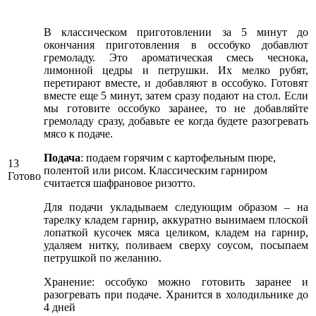
В классическом приготовлении за 5 минут до
окончания приготовления в оссобуко добавлют
гремоладу. Это ароматическая смесь чеснока,
лимонной цедры и петрушки. Их мелко рубят,
перетирают вместе, и добавляют в оссобуко. Готовят
вместе еще 5 минут, затем сразу подают на стол. Если
мы готовите оссобуко заранее, то не добавляйте
гремоладу сразу, добавьте ее когда будете разогревать
мясо к подаче.
Подача
: подаем горячим с картофельным пюре,
13
полентой или рисом. Классическим гарниром
Готово
считается шафрановое ризотто.
Для подачи укладываем следующим образом – на
тарелку кладем гарнир, аккуратно вынимаем плоской
лопаткой кусочек мяса целиком, кладем на гарнир,
удаляем нитку, поливаем сверху соусом, посыпаем
петрушкой по желанию.
Хранение: оссобуко можно готовить заранее и
разогревать при подаче. Хранится в холодильнике до
4 дней