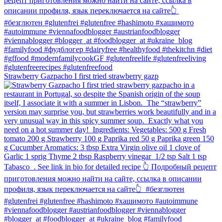
Strawberry Gazpacho⁠ I first tried strawberry gazp