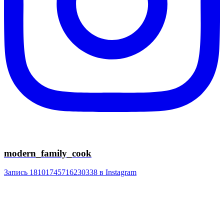
modern_family_cook
Запись 18101745716230338 в Instagram