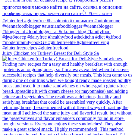
Juicy Chicken (or Turkey) Breast for Deli-Style Sa