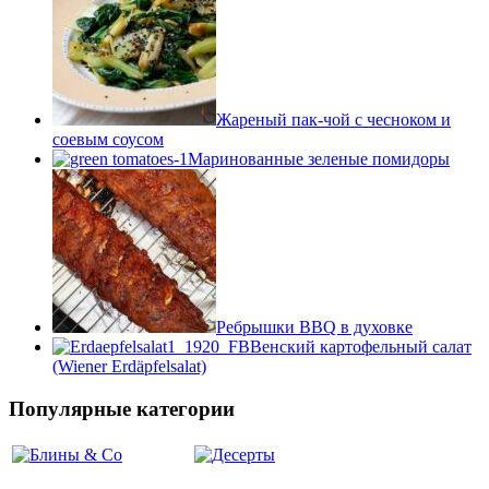
Жареный пак-чой с чесноком и
соевым соусом
Маринованные зеленые помидоры
Ребрышки BBQ в духовке
Венский картофельный салат
(Wiener Erdäpfelsalat)
Популярные категории