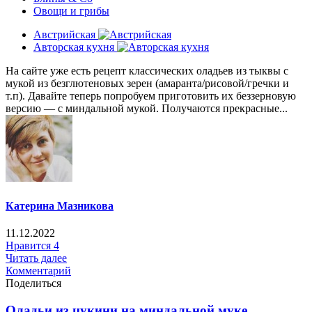
Овощи и грибы
Австрийская
Авторская кухня
На сайте уже есть рецепт классических оладьев из тыквы с
мукой из безглютеновых зерен (амаранта/рисовой/гречки и
т.п). Давайте теперь попробуем приготовить их беззерновую
версию — с миндальной мукой. Получаются прекрасные...
Катерина Мазникова
11.12.2022
Нравится
4
Читать далее
Комментарий
Поделиться
Оладьи из цукини на миндальной муке