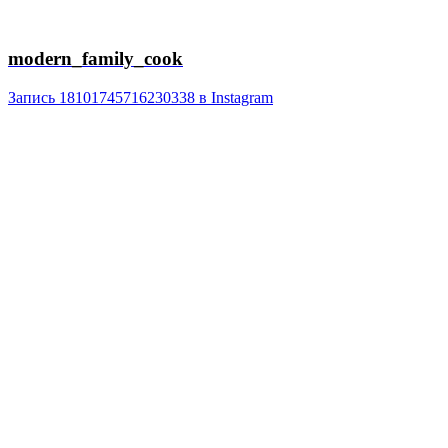
modern_family_cook
Запись 18101745716230338 в Instagram