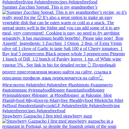
Summer Zucchini Spread.⁠ This is my grandmother’s
Strawberry Gazpacho⁠ I first tried strawberry gazp