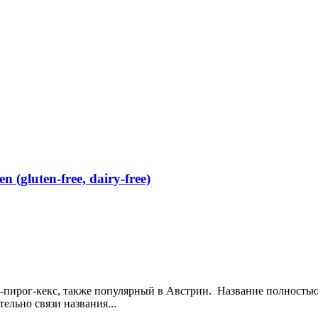
(gluten-free, dairy-free)
рог-кекс, также популярный в Австрии. Название полностью со
ельно связи названия...