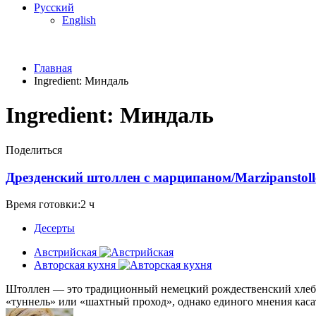
Русский
English
Главная
Ingredient:
Миндаль
Ingredient:
Миндаль
Поделиться
Дрезденский штоллен с марципаном/Marzipanstollen 
Время готовки:2 ч
Десерты
Австрийская
Авторская кухня
Штоллен — это традиционный немецкий рождественский хлеб-пи
«туннель» или «шахтный проход», однако единого мнения касат