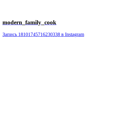
modern_family_cook
Запись 18101745716230338 в Instagram