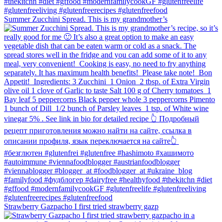
Summer Zucchini Spread.⁠ This is my grandmother’s
Strawberry Gazpacho⁠ I first tried strawberry gazp