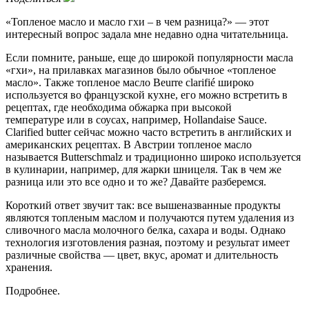
«Топленое масло и масло гхи – в чем разница?» — этот
интересный вопрос задала мне недавно одна читательница.
Если помните, раньше, еще до широкой популярности масла
«гхи», на прилавках магазинов было обычное «топленое
масло». Также топленое масло Beurre clarifié широко
используется во французской кухне, его можно встретить в
рецептах, где необходима обжарка при высокой
температуре или в соусах, например, Hollandaise Sauce.
Clarified butter сейчас можно часто встретить в английских и
американских рецептах. В Австрии топленое масло
называется Butterschmalz и традиционно широко используется
в кулинарии, например, для жарки шницеля. Так в чем же
разница или это все одно и то же? Давайте разберемся.
Короткий ответ звучит так: все вышеназванные продукты
являются топленым маслом и получаются путем удаления из
сливочного масла молочного белка, сахара и воды. Однако
технология изготовления разная, поэтому и результат имеет
различные свойства — цвет, вкус, аромат и длительность
хранения.
Подробнее.