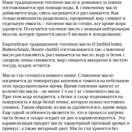
Наше традиционное топленое масло в домашних условиях
изготавливается при помощи воды. К сливочному маслу
добавляется вода, смесь нагревается и расслаивается. Как
только компоненты разделились, прозрачный жир сливают в
отдельную емкость – топленое масло готово. все кроме жира
удаляется. Получается топленое масло с нежным нейтральным
вкусом, которое хранится около 9 месяцев в холодильнике.
Европейское традиционное топленое масло (Clarified butter,
Butterschmalz, Beurre clarifié) изготавливается так: сливочное
масло расплавляется, расслаивается на масло, воду и белок с
сахаром; пенка снимается, жир сливается аккуратно в чистую
посуду, осадок остается.
Масло гхи готовится немного иначе. Сливочное масло
нагревается до температуры кипения и томится на небольшом
огне продолжительное время. Время томления зависит от
количества масла – не менее 1 ч на 1 кг сливочного масла.
При этом вода испаряется, а белки и сахар поднимаются на
поверхность в виде белой пенки, которую нужно постоянно
снимать. Таким образом, из масла удаляются все, кроме жира.
Еще одной особенность является то, что в процессе нагрева
часть белка и сахара оседает на дно и карамелизируется. Эта
карамелизация придает маслу характерный ореховый аромат и
привкус, а также янтарный цвет. Масло гхи хранится без