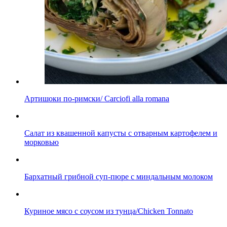
Артишоки по-римски/ Carciofi alla romana
Салат из квашенной капусты с отварным картофелем и
морковью
Бархатный грибной суп-пюре с миндальным молоком
Куриное мясо с соусом из тунца/Chicken Tonnato