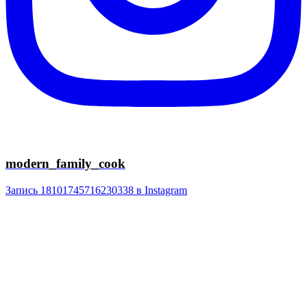
modern_family_cook
Запись 18101745716230338 в Instagram