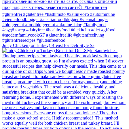
Juicy Chicken (or Turkey) Breast for Deli-Style Sa