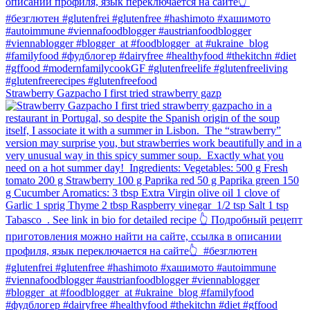
Strawberry Gazpacho⁠ I first tried strawberry gazp