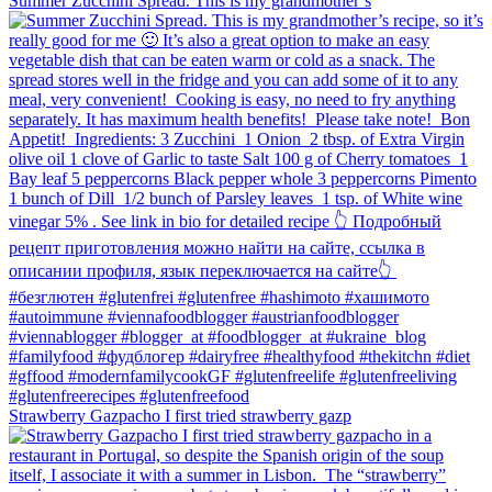
Summer Zucchini Spread.⁠ This is my grandmother’s
Strawberry Gazpacho⁠ I first tried strawberry gazp