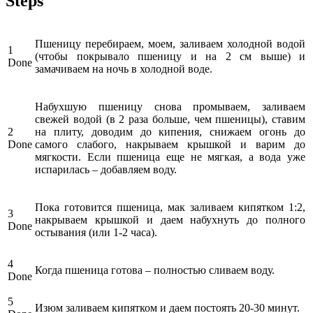
Steps
Пшеницу перебираем, моем, заливаем холодной водой
1
(чтобы покрывало пшеницу и на 2 см выше) и
Done
замачиваем на ночь в холодной воде.
Набухшую пшеницу снова промываем, заливаем
свежей водой (в 2 раза больше, чем пшеницы), ставим
2
на плиту, доводим до кипения, снижаем огонь до
Done
самого слабого, накрываем крышкой и варим до
мягкости. Если пшеница еще не мягкая, а вода уже
испарилась – добавляем воду.
Пока готовится пшеница, мак заливаем кипятком 1:2,
3
накрываем крышкой и даем набухнуть до полного
Done
остывания (или 1-2 часа).
4
Когда пшеница готова – полностью сливаем воду.
Done
5
Изюм заливаем кипятком и даем постоять 20-30 минут.