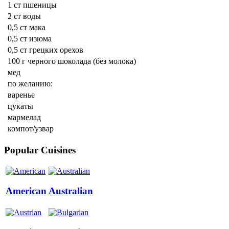
1 ст пшеницы
2 ст воды
0,5 ст мака
0,5 ст изюма
0,5 ст грецких орехов
100 г черного шоколада (без молока)
мед
по желанию:
варенье
цукаты
мармелад
компот/узвар
Popular Cuisines
American
Australian