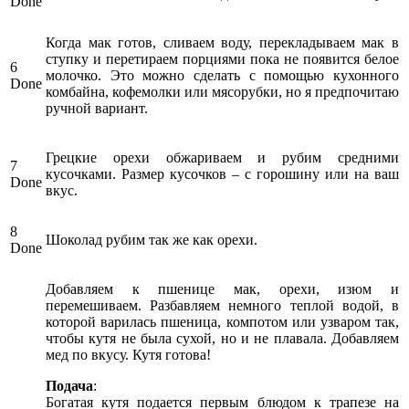
Done
Когда мак готов, сливаем воду, перекладываем мак в
ступку и перетираем порциями пока не появится белое
6
молочко. Это можно сделать с помощью кухонного
Done
комбайна, кофемолки или мясорубки, но я предпочитаю
ручной вариант.
Грецкие орехи обжариваем и рубим средними
7
кусочками. Размер кусочков – с горошину или на ваш
Done
вкус.
8
Шоколад рубим так же как орехи.
Done
Добавляем к пшенице мак, орехи, изюм и
перемешиваем. Разбавляем немного теплой водой, в
которой варилась пшеница, компотом или узваром так,
чтобы кутя не была сухой, но и не плавала. Добавляем
мед по вкусу. Кутя готова!
Подача
:
Богатая кутя подается первым блюдом к трапезе на