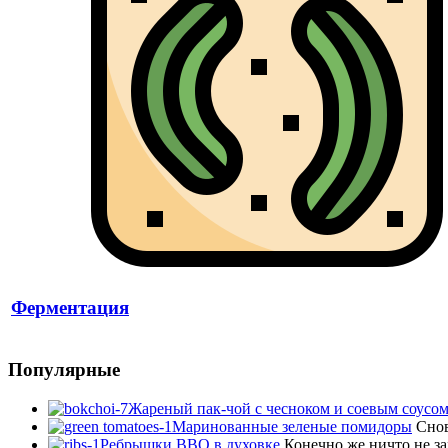
Ферментация
Популярные
Жареный пак-чой с чесноком и соевым соусо
Маринованные зеленые помидоры
Снов
Ребрышки BBQ в духовке
Конечно же ничто не з