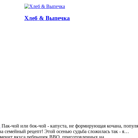
Хлеб & Выпечка
м
Пак-чой или бок-чой - капуста, не формирующая кочана, попу
а семейный рецепт! Этой осенью судьба сложилась так - я…
аменит вкуса ребрышек BBQ, приготовленных на…