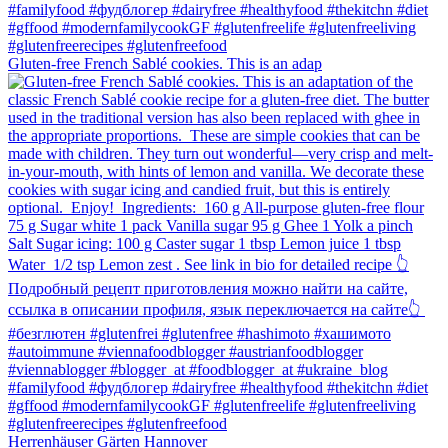
Gluten-free French Sablé cookies.⁠ This is an adap
Herrenhäuser Gärten Hannover