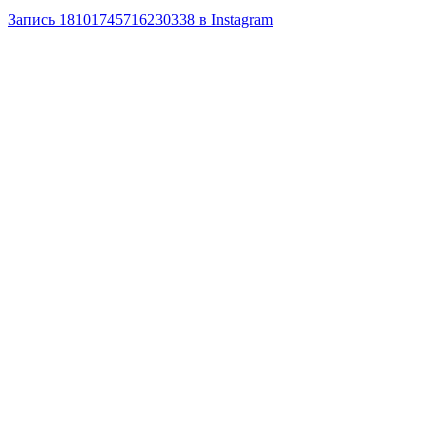
Запись 18101745716230338 в Instagram