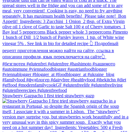
Strawberry Gazpacho⁠ I first tried strawberry gazp