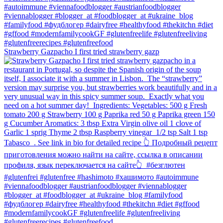
Strawberry Gazpacho⁠ I first tried strawberry gazp