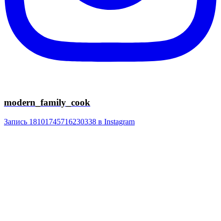
modern_family_cook
Запись 18101745716230338 в Instagram