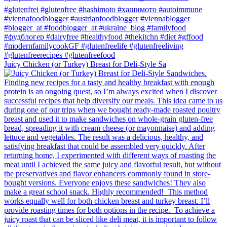
Juicy Chicken (or Turkey) Breast for Deli-Style Sa