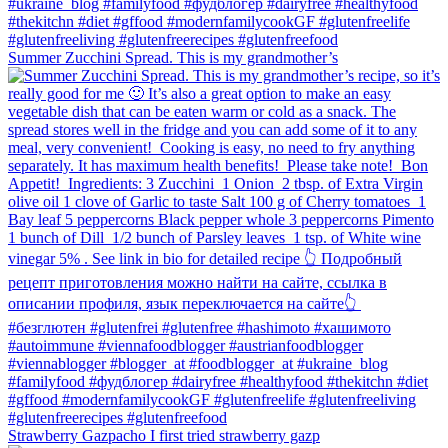
Summer Zucchini Spread.⁠ This is my grandmother’s
Strawberry Gazpacho⁠ I first tried strawberry gazp