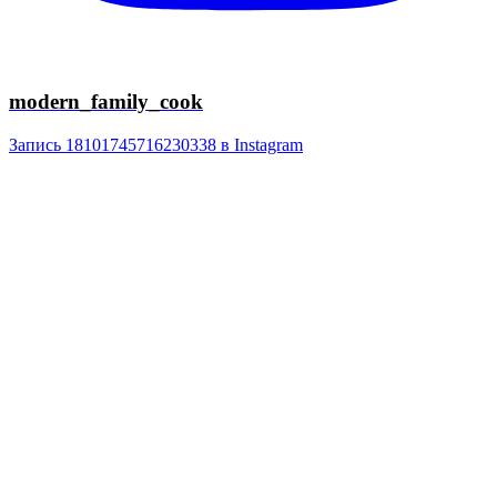
modern_family_cook
Запись 18101745716230338 в Instagram