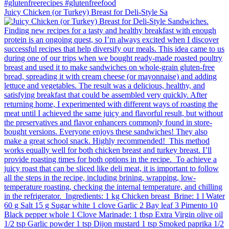
Juicy Chicken (or Turkey) Breast for Deli-Style Sa