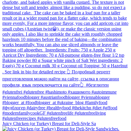
Juicy Chicken (or Turkey) Breast for Deli-Style Sa