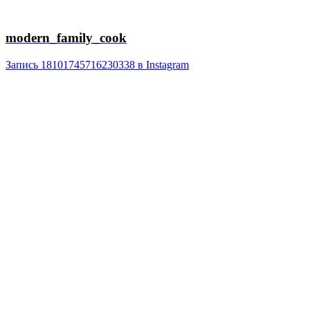
modern_family_cook
Запись 18101745716230338 в Instagram