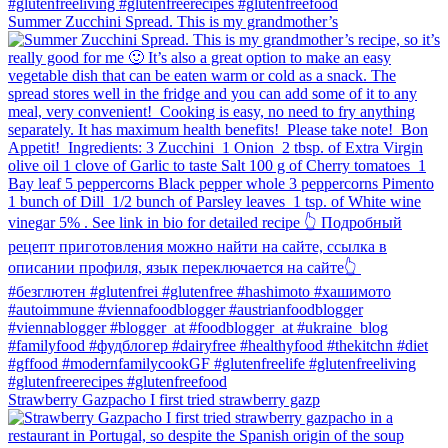
Summer Zucchini Spread.⁠ This is my grandmother’s
Strawberry Gazpacho⁠ I first tried strawberry gazp