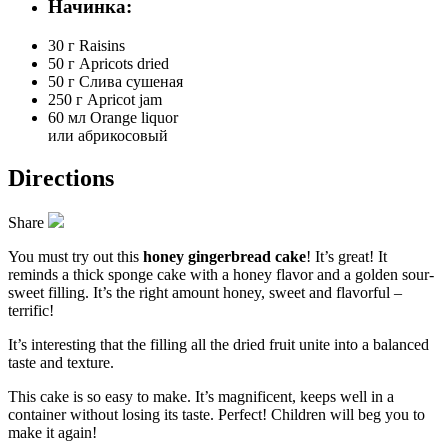
Начинка:
30 г
Raisins
50 г
Apricots dried
50 г
Слива сушеная
250 г
Apricot jam
60 мл
Orange liquor
или абрикосовый
Directions
Share
You must try out this
honey gingerbread cake
! It’s great! It
reminds a thick sponge cake with a honey flavor and a golden sour-
sweet filling. It’s the right amount honey, sweet and flavorful –
terrific!
It’s interesting that the filling all the dried fruit unite into a balanced
taste and texture.
This cake is so easy to make. It’s magnificent, keeps well in a
container without losing its taste. Perfect! Children will beg you to
make it again!