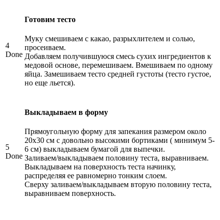
Готовим тесто
Муку смешиваем с какао, разрыхлителем и солью,
4
просеиваем.
Done
Добавляем получившуюся смесь сухих ингредиентов к
медовой основе, перемешиваем. Вмешиваем по одному
яйца. Замешиваем тесто средней густоты (тесто густое,
но еще льется).
Выкладываем в форму
Прямоугольную форму для запекания размером около
20х30 см с довольно высокими бортиками ( минимум 5-
5
6 см) выкладываем бумагой для выпечки.
Done
Заливаем/выкладываем половину теста, выравниваем.
Выкладываем на поверхность теста начинку,
распределяя ее равномерно тонким слоем.
Сверху заливаем/выкладываем вторую половину теста,
выравниваем поверхность.