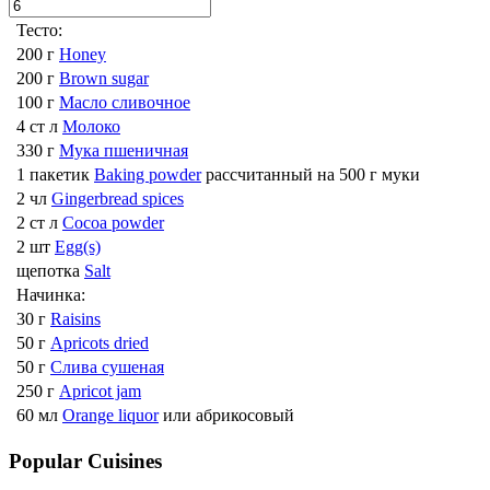
Тесто:
200 г
Honey
200 г
Brown sugar
100 г
Масло сливочное
4 ст л
Молоко
330 г
Мука пшеничная
1 пакетик
Baking powder
рассчитанный на 500 г муки
2 чл
Gingerbread spices
2 ст л
Cocoa powder
2 шт
Egg(s)
щепотка
Salt
Начинка:
30 г
Raisins
50 г
Apricots dried
50 г
Слива сушеная
250 г
Apricot jam
60 мл
Orange liquor
или абрикосовый
Popular Cuisines