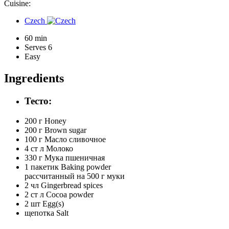
Cuisine:
Czech
60 min
Serves 6
Easy
Ingredients
Тесто:
200 г
Honey
200 г
Brown sugar
100 г
Масло сливочное
4 ст л
Молоко
330 г
Мука пшеничная
1 пакетик
Baking powder
рассчитанный на 500 г муки
2 чл
Gingerbread spices
2 ст л
Cocoa powder
2 шт
Egg(s)
щепотка
Salt